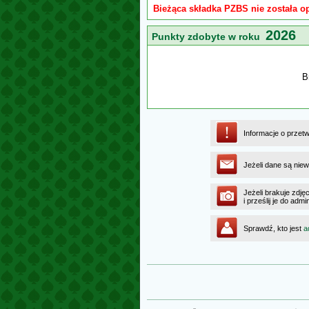
Bieżąca składka PZBS nie została o
2026
Punkty zdobyte w roku
B
Informacje o przet
Jeżeli dane są niew
Jeżeli brakuje zdję
i prześlij je do ad
Sprawdź, kto jest
a