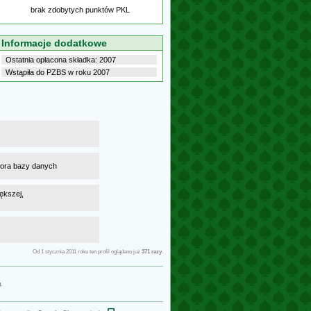
brak zdobytych punktów PKL
Informacje dodatkowe
Ostatnia opłacona składka: 2007
Wstąpiła do PZBS w roku 2007
atora bazy danych
ększej,
Od 1 stycznia 2011 roku ten profil oglądano już
371 razy
.
g
.