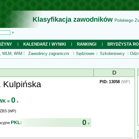
Klasyfikacja zawodników
Polskiego Z
UŻYNY
KALENDARZ I WYNIKI
RANKINGI
BRYDŻYSTA RO
 WLM, WIM
Zawodnicy zagraniczni
Sędziowie
Szkoleniowcy
Odzn
D
 Kulpińska
PID: 13058
(WP)
0
WK =
WZBS (WP)
0
PKL:
kacyjne