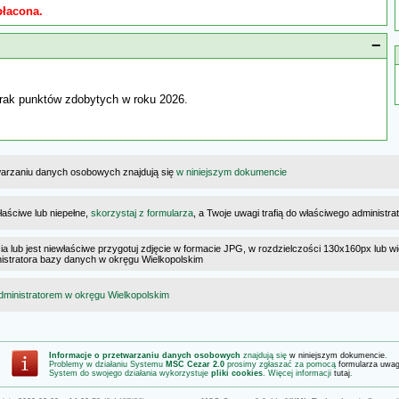
płacona.
−
rak punktów zdobytych w roku 2026.
warzaniu danych osobowych znajdują się
w niniejszym dokumencie
łaściwe lub niepełne,
skorzystaj z formularza
, a Twoje uwagi trafią do właściwego administr
cia lub jest niewłaściwe przygotuj zdjęcie w formacie JPG, w rozdzielczości 130x160px lub wi
ministratora bazy danych w okręgu Wielkopolskim
dministratorem w okręgu Wielkopolskim
Informacje o przetwarzaniu danych osobowych
znajdują się
w niniejszym dokumencie
.
Problemy w działaniu Systemu
MSC Cezar 2.0
prosimy zgłaszać za pomocą
formularza uwa
System do swojego działania wykorzystuje
pliki cookies
. Więcej informacji
tutaj
.