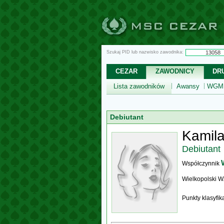
Szukaj PID lub nazwisko zawodnika:
CEZAR
ZAWODNICY
DR
Lista zawodników
Awansy
WGM,
Debiutant
Kamila
Debiutant
Współczynnik
Wielkopolski 
Punkty klasyfi