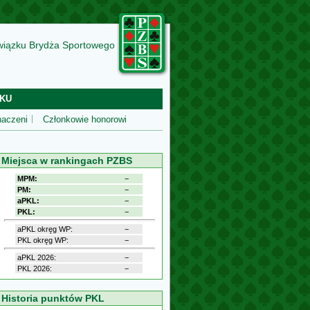
wiązku Brydża Sportowego
KU
aczeni
Członkowie honorowi
Miejsca w rankingach PZBS
MPM:
−
PM:
−
aPKL:
−
PKL:
−
aPKL okręg WP:
−
PKL okręg WP:
−
aPKL 2026:
−
PKL 2026:
−
Historia punktów PKL