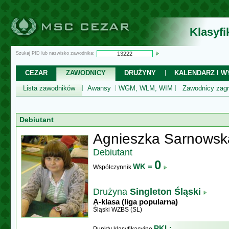
Klasyf
Szukaj PID lub nazwisko zawodnika:
CEZAR
ZAWODNICY
DRUŻYNY
KALENDARZ I WY
Lista zawodników
Awansy
WGM, WLM, WIM
Zawodnicy zagr
Debiutant
Agnieszka Sarnowsk
Debiutant
0
WK =
Współczynnik
Drużyna
Singleton Śląski
A-klasa (liga popularna)
Śląski WZBS (SL)
PKL: