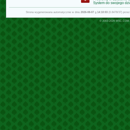
System do swojego dzi
Strona wygenerowana automatycznie w dniu
2026-08-07
g.
14:10:03
(0.8478/37) prze
© 2003-2026
MSC.COM.