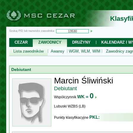
Klasyf
Szukaj PID lub nazwisko zawodnika:
CEZAR
ZAWODNICY
DRUŻYNY
KALENDARZ I WY
Lista zawodników
Awansy
WGM, WLM, WIM
Zawodnicy zagr
Debiutant
Marcin Śliwiński
Debiutant
0
WK =
Współczynnik
Lubuski WZBS (LB)
PKL:
Punkty klasyfikacyjne