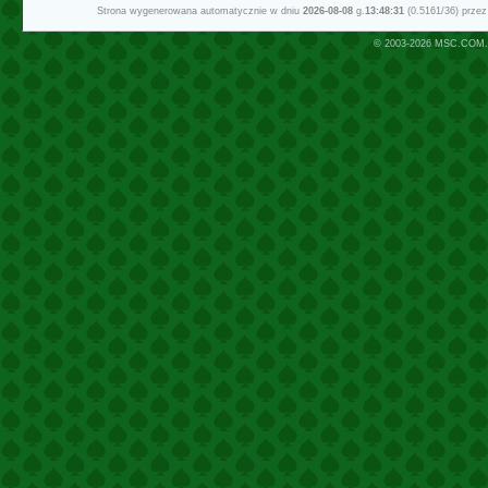
Strona wygenerowana automatycznie w dniu
2026-08-08
g.
13:48:31
(0.5161/36) prze
© 2003-2026
MSC.COM.