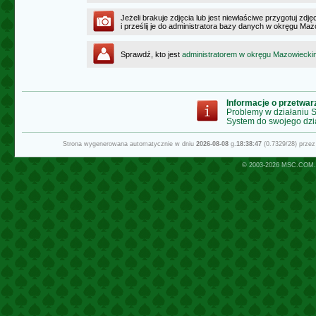
Jeżeli brakuje zdjęcia lub jest niewłaściwe przygotuj zd
i prześlij je do administratora bazy danych w okręgu Ma
Sprawdź, kto jest
administratorem w okręgu Mazowiecki
Informacje o przetwa
Problemy w działaniu
System do swojego dzi
Strona wygenerowana automatycznie w dniu
2026-08-08
g.
18:38:47
(0.7329/28) prze
© 2003-2026
MSC.COM.