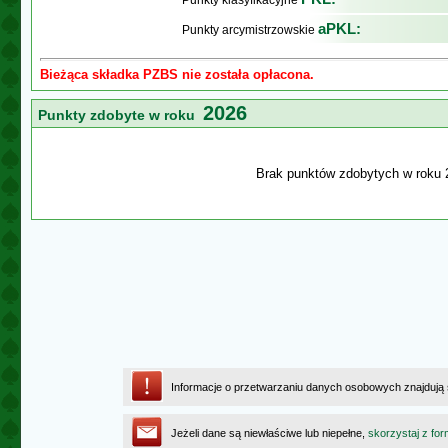
Punkty klasyfikacyjne
aPKL:
Punkty arcymistrzowskie
Bieżąca składka PZBS nie została opłacona.
2026
Punkty zdobyte w roku
Brak punktów zdobytych w roku 
Informacje o przetwarzaniu danych osobowych znajdują
Jeżeli dane są niewłaściwe lub niepełne,
skorzystaj z for