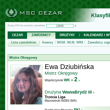
Klasyf
Szukaj PID lub nazwisko zawodnika:
CEZAR
ZAWODNICY
DRUŻYNY
KALENDARZ I WY
Lista zawodników
Awansy
WGM, WLM, WIM
Zawodnicy zagr
Mistrz Okręgowy
Ewa Dziubińska
Mistrz Okręgowy
2
WK =
Współczynnik
Drużyna
WawaBrydż III
Trzecia Liga
Mazowiecki WZBS (MA)
PKL: