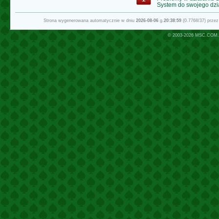
System do swojego dzi
Strona wygenerowana automatycznie w dniu
2026-08-06
g.
20:38:59
(0.7768/37) prze
© 2003-2026
MSC.COM.