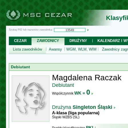
Klasyf
Szukaj PID lub nazwisko zawodnika:
CEZAR
ZAWODNICY
DRUŻYNY
KALENDARZ I WY
Lista zawodników
Awansy
WGM, WLM, WIM
Zawodnicy zagr
Debiutant
Magdalena Raczak
Debiutant
0
WK =
Współczynnik
Drużyna
Singleton Śląski
A-klasa (liga popularna)
Śląski WZBS (SL)
PKL: