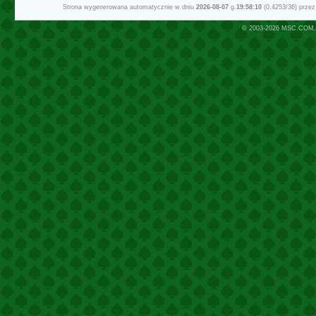
Strona wygenerowana automatycznie w dniu
2026-08-07
g.
19:58:10
(0.4253/36) prze
© 2003-2026
MSC.COM.