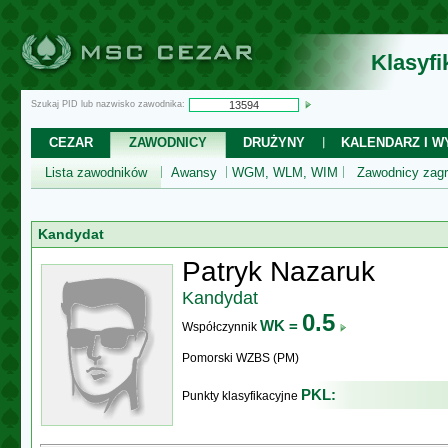
Klasyf
Szukaj PID lub nazwisko zawodnika:
CEZAR
ZAWODNICY
DRUŻYNY
KALENDARZ I WY
Lista zawodników
Awansy
WGM, WLM, WIM
Zawodnicy zagr
Kandydat
Patryk Nazaruk
Kandydat
0.5
WK =
Współczynnik
Pomorski WZBS (PM)
PKL:
Punkty klasyfikacyjne