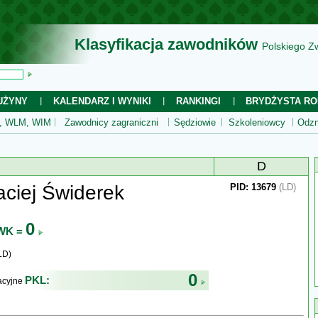
Klasyfikacja zawodników
Polskiego Z
UŻYNY
KALENDARZ I WYNIKI
RANKINGI
BRYDŻYSTA RO
 WLM, WIM
Zawodnicy zagraniczni
Sędziowie
Szkoleniowcy
Odzn
D
ciej Świderek
PID: 13679
(LD)
0
WK =
LD)
0
PKL:
kacyjne