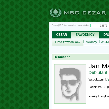
Szukaj PID lub nazwisko zawodnika:
CEZAR
ZAWODNICY
DR
Lista zawodników
Awansy
WGM,
Debiutant
Jan Ma
Debiutant
Współczynnik
Łódzki WZBS (
Punkty klasyfi