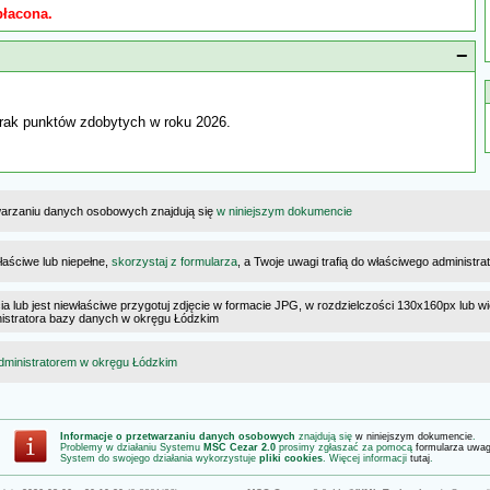
płacona.
−
rak punktów zdobytych w roku 2026.
warzaniu danych osobowych znajdują się
w niniejszym dokumencie
łaściwe lub niepełne,
skorzystaj z formularza
, a Twoje uwagi trafią do właściwego administr
cia lub jest niewłaściwe przygotuj zdjęcie w formacie JPG, w rozdzielczości 130x160px lub wi
ministratora bazy danych w okręgu Łódzkim
dministratorem w okręgu Łódzkim
Informacje o przetwarzaniu danych osobowych
znajdują się
w niniejszym dokumencie
.
Problemy w działaniu Systemu
MSC Cezar 2.0
prosimy zgłaszać za pomocą
formularza uwa
System do swojego działania wykorzystuje
pliki cookies
. Więcej informacji
tutaj
.