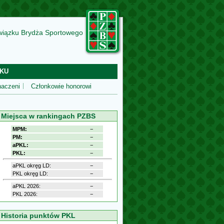
wiązku Brydża Sportowego
KU
aczeni
Członkowie honorowi
Miejsca w rankingach PZBS
MPM:
−
PM:
−
aPKL:
−
PKL:
−
aPKL okręg LD:
−
PKL okręg LD:
−
aPKL 2026:
−
PKL 2026:
−
Historia punktów PKL