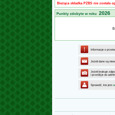
Bieżąca składka PZBS nie została o
2026
Punkty zdobyte w roku
B
Informacje o przet
Jeżeli dane są niew
Jeżeli brakuje zdję
i prześlij je do ad
Sprawdź, kto jest
a