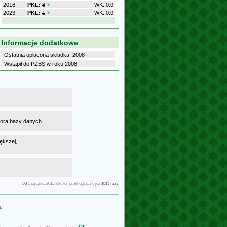
2016
PKL:
8
WK: 0.0
2023
PKL:
1
WK: 0.0
Informacje dodatkowe
Ostatnia opłacona składka: 2008
Wstąpił do PZBS w roku 2008
atora bazy danych
ększej,
Od 1 stycznia 2011 roku ten profil oglądano już
1813 razy
.
g
.