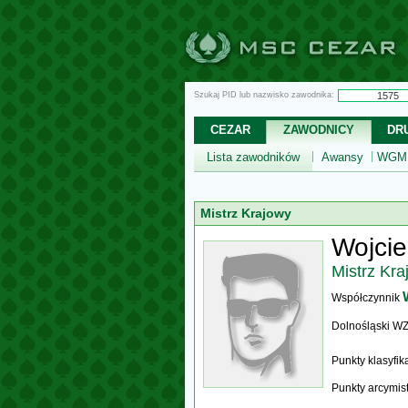
Szukaj PID lub nazwisko zawodnika:
CEZAR
ZAWODNICY
DR
Lista zawodników
Awansy
WGM,
Mistrz Krajowy
Wojcie
Mistrz Kra
Współczynnik
Dolnośląski W
Punkty klasyfi
Punkty arcymis