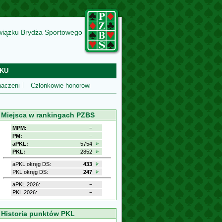
wiązku Brydża Sportowego
KU
aczeni
Członkowie honorowi
Miejsca w rankingach PZBS
MPM:
−
PM:
−
aPKL:
5754
PKL:
2852
aPKL okręg DS:
433
PKL okręg DS:
247
aPKL 2026:
−
PKL 2026:
−
Historia punktów PKL