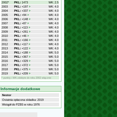
2002*
PKL:
1473
WK: 2.5
2003
PKL:
+197
WK: 4.0
2004
PKL:
+337
WK: 4.0
2005
PKL:
+94
WK: 4.0
2006
PKL:
+148
WK: 4.0
2007
PKL:
+87
WK: 4.0
2008
PKL:
+113
WK: 4.0
2009
PKL:
+261
WK: 4.0
2010
PKL:
+46
WK: 4.0
2011
PKL:
+166
WK: 4.0
2012
PKL:
+117
WK: 4.0
2013
PKL:
+122
WK: 4.0
2014
PKL:
+188
WK: 5.0
2015
PKL:
+367
WK: 5.0
2016
PKL:
+329
WK: 5.0
2017
PKL:
+372
WK: 5.0
2018
PKL:
+375
WK: 5.0
2019
PKL:
+209
WK: 5.0
* punkty i WK zdobyte do roku 2002 włącznie
Informacje dodatkowe
Nestor
Ostatnia opłacona składka: 2019
Wstąpił do PZBS w roku 1976