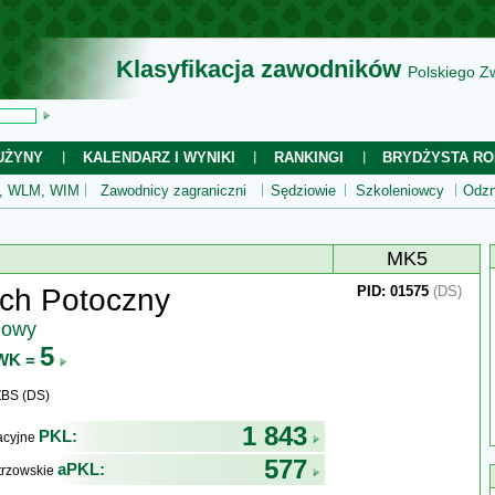
Klasyfikacja zawodników
Polskiego Z
UŻYNY
KALENDARZ I WYNIKI
RANKINGI
BRYDŻYSTA RO
 WLM, WIM
Zawodnicy zagraniczni
Sędziowie
Szkoleniowcy
Odzn
MK5
ch Potoczny
PID: 01575
(DS)
jowy
5
WK =
ZBS (DS)
1 843
PKL:
kacyjne
577
aPKL:
trzowskie