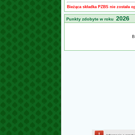
Bieżąca składka PZBS nie została o
2026
Punkty zdobyte w roku
B