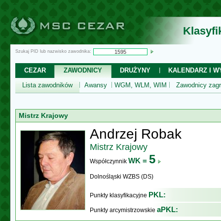
Klasyf
Szukaj PID lub nazwisko zawodnika:
CEZAR
ZAWODNICY
DRUŻYNY
KALENDARZ I WY
Lista zawodników
Awansy
WGM, WLM, WIM
Zawodnicy zagr
Mistrz Krajowy
Andrzej Robak
Mistrz Krajowy
5
WK =
Współczynnik
Dolnośląski WZBS (DS)
PKL:
Punkty klasyfikacyjne
aPKL:
Punkty arcymistrzowskie