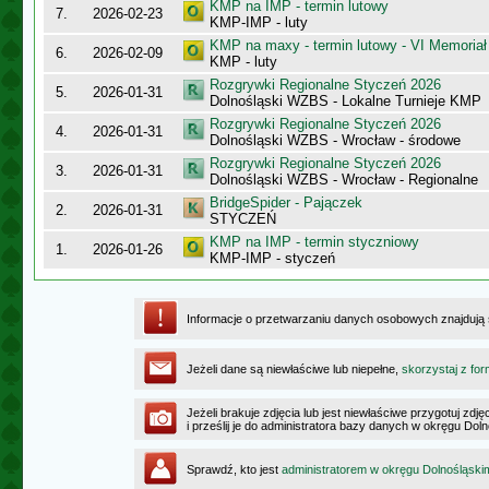
KMP na IMP - termin lutowy
7.
2026-02-23
KMP-IMP - luty
KMP na maxy - termin lutowy - VI Memoriał
6.
2026-02-09
KMP - luty
Rozgrywki Regionalne Styczeń 2026
5.
2026-01-31
Dolnośląski WZBS - Lokalne Turnieje KMP
Rozgrywki Regionalne Styczeń 2026
4.
2026-01-31
Dolnośląski WZBS - Wrocław - środowe
Rozgrywki Regionalne Styczeń 2026
3.
2026-01-31
Dolnośląski WZBS - Wrocław - Regionalne
BridgeSpider - Pajączek
2.
2026-01-31
STYCZEŃ
KMP na IMP - termin styczniowy
1.
2026-01-26
KMP-IMP - styczeń
Informacje o przetwarzaniu danych osobowych znajdują
Jeżeli dane są niewłaściwe lub niepełne,
skorzystaj z for
Jeżeli brakuje zdjęcia lub jest niewłaściwe przygotuj zd
i prześlij je do administratora bazy danych w okręgu Dol
Sprawdź, kto jest
administratorem w okręgu Dolnośląski