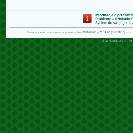
Informacje o przetwa
Problemy w działaniu
System do swojego dzi
Strona wygenerowana automatycznie w dniu
2026-08-06
g.
23:11:00
(0.9531/18) prze
© 2003-2026
MSC.COM.