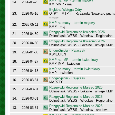
KMP na IMP - termin majowy
24.
2026-05-25
KMP-IMP - maj
Błękitna Wstęga Odry
23.
2026-05-16
OTP* II MTP im. Ryszarda Nowaka o puch
Wrocław
KMP na maxy - termin majowy
22.
2026-05-11
KMP - maj
Rozgrywki Regionalne Kwiecień 2026
21.
2026-04-30
Dolnośląski WZBS - Wrocław - Regionalne
Rozgrywki Regionalne Kwiecień 2026
20.
2026-04-30
Dolnośląski WZBS - Lokalne Turnieje KMP
BridgeSpider - Pajączek
19.
2026-04-30
KWIECIEŃ
KMP na IMP - termin kwietniowy
18.
2026-04-27
KMP-IMP - kwiecień
KMP na maxy - termin kwietniowy
17.
2026-04-13
KMP - kwiecień
BridgeSpider - Pajączek
16.
2026-03-31
MARZEC
Rozgrywki Regionalne Marzec 2026
15.
2026-03-31
Dolnośląski WZBS - Lokalne Turnieje KMP
Rozgrywki Regionalne Marzec 2026
14.
2026-03-31
Dolnośląski WZBS - Wrocław - Regionalne
Rozgrywki Regionalne Marzec 2026
13.
2026-03-31
Dolnośląski WZBS - Wrocław - środowe