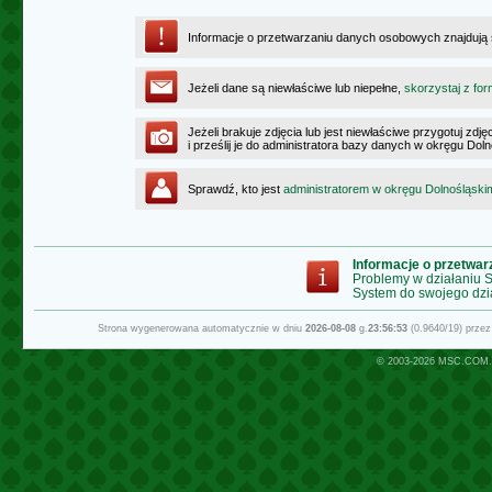
Informacje o przetwarzaniu danych osobowych znajdują
Jeżeli dane są niewłaściwe lub niepełne,
skorzystaj z for
Jeżeli brakuje zdjęcia lub jest niewłaściwe przygotuj zd
i prześlij je do administratora bazy danych w okręgu Dol
Sprawdź, kto jest
administratorem w okręgu Dolnośląski
Informacje o przetwa
Problemy w działaniu
System do swojego dzi
Strona wygenerowana automatycznie w dniu
2026-08-08
g.
23:56:53
(0.9640/19) prze
© 2003-2026
MSC.COM.