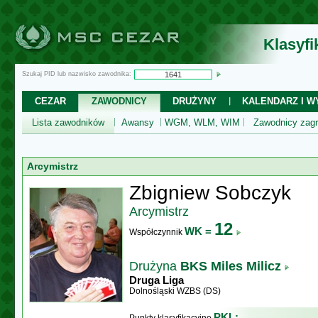
Klasyf
Szukaj PID lub nazwisko zawodnika:
CEZAR
ZAWODNICY
DRUŻYNY
KALENDARZ I WY
Lista zawodników
Awansy
WGM, WLM, WIM
Zawodnicy zagr
Arcymistrz
Zbigniew Sobczyk
Arcymistrz
12
WK =
Współczynnik
Drużyna
BKS Miles Milicz
Druga Liga
Dolnośląski WZBS (DS)
PKL: