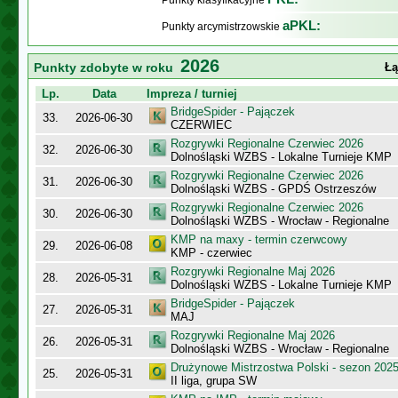
Punkty klasyfikacyjne
aPKL:
Punkty arcymistrzowskie
2026
Punkty zdobyte w roku
Łą
Lp.
Data
Impreza / turniej
BridgeSpider - Pajączek
33.
2026-06-30
CZERWIEC
Rozgrywki Regionalne Czerwiec 2026
32.
2026-06-30
Dolnośląski WZBS - Lokalne Turnieje KMP
Rozgrywki Regionalne Czerwiec 2026
31.
2026-06-30
Dolnośląski WZBS - GPDŚ Ostrzeszów
Rozgrywki Regionalne Czerwiec 2026
30.
2026-06-30
Dolnośląski WZBS - Wrocław - Regionalne
KMP na maxy - termin czerwcowy
29.
2026-06-08
KMP - czerwiec
Rozgrywki Regionalne Maj 2026
28.
2026-05-31
Dolnośląski WZBS - Lokalne Turnieje KMP
BridgeSpider - Pajączek
27.
2026-05-31
MAJ
Rozgrywki Regionalne Maj 2026
26.
2026-05-31
Dolnośląski WZBS - Wrocław - Regionalne
Drużynowe Mistrzostwa Polski - sezon 202
25.
2026-05-31
II liga, grupa SW