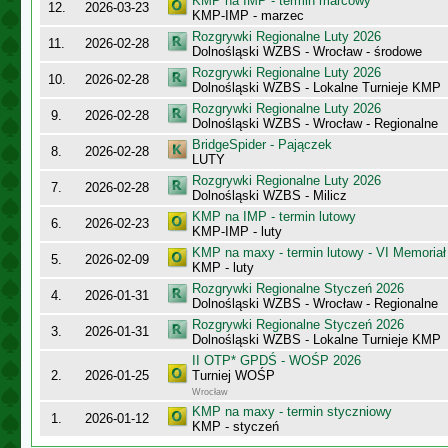
KMP na IMP - termin marcowy
12.
2026-03-23
KMP-IMP - marzec
Rozgrywki Regionalne Luty 2026
11.
2026-02-28
Dolnośląski WZBS - Wrocław - środowe
Rozgrywki Regionalne Luty 2026
10.
2026-02-28
Dolnośląski WZBS - Lokalne Turnieje KMP
Rozgrywki Regionalne Luty 2026
9.
2026-02-28
Dolnośląski WZBS - Wrocław - Regionalne
BridgeSpider - Pajączek
8.
2026-02-28
LUTY
Rozgrywki Regionalne Luty 2026
7.
2026-02-28
Dolnośląski WZBS - Milicz
KMP na IMP - termin lutowy
6.
2026-02-23
KMP-IMP - luty
KMP na maxy - termin lutowy - VI Memoriał
5.
2026-02-09
KMP - luty
Rozgrywki Regionalne Styczeń 2026
4.
2026-01-31
Dolnośląski WZBS - Wrocław - Regionalne
Rozgrywki Regionalne Styczeń 2026
3.
2026-01-31
Dolnośląski WZBS - Lokalne Turnieje KMP
II OTP* GPDŚ - WOŚP 2026
2.
2026-01-25
Turniej WOŚP
Wrocław
KMP na maxy - termin styczniowy
1.
2026-01-12
KMP - styczeń