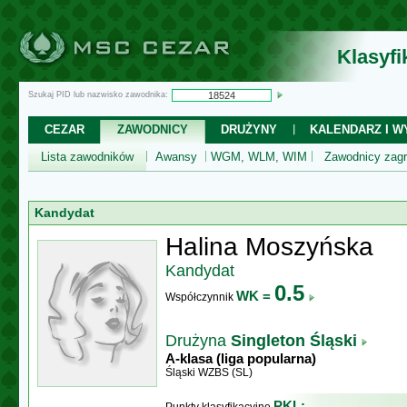
Klasyf
Szukaj PID lub nazwisko zawodnika:
CEZAR
ZAWODNICY
DRUŻYNY
KALENDARZ I WY
Lista zawodników
Awansy
WGM, WLM, WIM
Zawodnicy zagr
Kandydat
Halina Moszyńska
Kandydat
0.5
WK =
Współczynnik
Drużyna
Singleton Śląski
A-klasa (liga popularna)
Śląski WZBS (SL)
PKL: