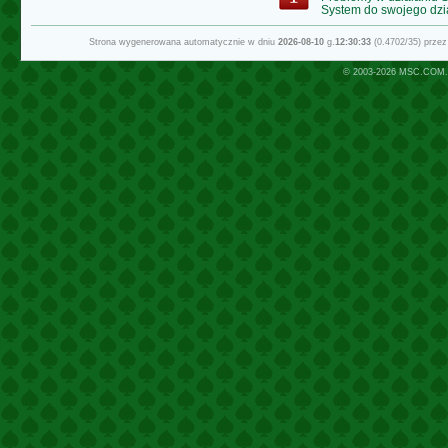
System do swojego dzi
Strona wygenerowana automatycznie w dniu
2026-08-10
g.
12:30:33
(0.4702/35) prze
© 2003-2026
MSC.COM.