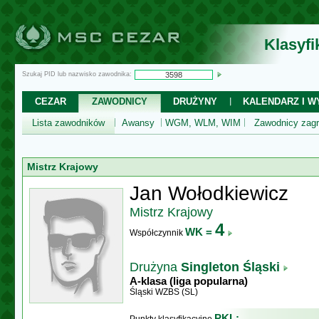
Klasyf
Szukaj PID lub nazwisko zawodnika:
CEZAR
ZAWODNICY
DRUŻYNY
KALENDARZ I WY
Lista zawodników
Awansy
WGM, WLM, WIM
Zawodnicy zagr
Mistrz Krajowy
Jan Wołodkiewicz
Mistrz Krajowy
4
WK =
Współczynnik
Drużyna
Singleton Śląski
A-klasa (liga popularna)
Śląski WZBS (SL)
PKL: