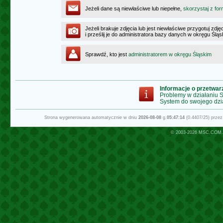
Jeżeli dane są niewłaściwe lub niepełne,
skorzystaj z for
Jeżeli brakuje zdjęcia lub jest niewłaściwe przygotuj zd
i prześlij je do administratora bazy danych w okręgu Ślą
Sprawdź, kto jest
administratorem w okręgu Śląskim
Informacje o przetwa
Problemy w działaniu
System do swojego dzi
Strona wygenerowana automatycznie w dniu
2026-08-08
g.
05:47:14
(0.4407/25) prze
© 2003-2026
MSC.COM.