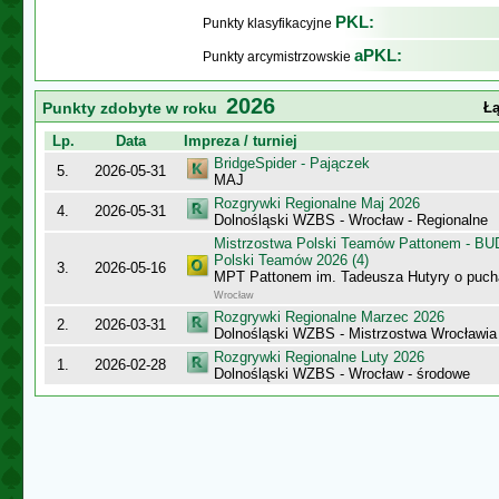
PKL:
Punkty klasyfikacyjne
aPKL:
Punkty arcymistrzowskie
2026
Punkty zdobyte w roku
Łą
Lp.
Data
Impreza / turniej
BridgeSpider - Pajączek
5.
2026-05-31
MAJ
Rozgrywki Regionalne Maj 2026
4.
2026-05-31
Dolnośląski WZBS - Wrocław - Regionalne
Mistrzostwa Polski Teamów Pattonem - BU
Polski Teamów 2026 (4)
3.
2026-05-16
MPT Pattonem im. Tadeusza Hutyry o puch
Wrocław
Rozgrywki Regionalne Marzec 2026
2.
2026-03-31
Dolnośląski WZBS - Mistrzostwa Wrocławia
Rozgrywki Regionalne Luty 2026
1.
2026-02-28
Dolnośląski WZBS - Wrocław - środowe