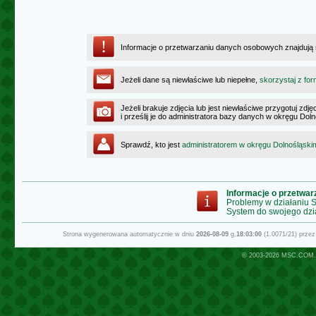
Informacje o przetwarzaniu danych osobowych znajdują
Jeżeli dane są niewłaściwe lub niepełne,
skorzystaj z for
Jeżeli brakuje zdjęcia lub jest niewłaściwe przygotuj zd
i prześlij je do administratora bazy danych w okręgu Dol
Sprawdź, kto jest
administratorem w okręgu Dolnośląski
Informacje o przetwa
Problemy w działaniu
System do swojego dzi
Strona wygenerowana automatycznie w dniu
2026-08-09
g.
18:03:00
(1.0071/21) prze
© 2003-2026
MSC.COM.