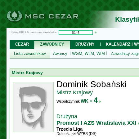
Klasyf
Szukaj PID lub nazwisko zawodnika:
CEZAR
ZAWODNICY
DRUŻYNY
KALENDARZ I WY
Lista zawodników
Awansy
WGM, WLM, WIM
Zawodnicy zagr
Mistrz Krajowy
Dominik Sobański
Mistrz Krajowy
4
WK =
Współczynnik
Drużyna
Promost I AZS Wratislavia XXI
Trzecia Liga
Dolnośląski WZBS (DS)