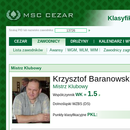
Klasyf
Szukaj PID lub nazwisko zawodnika:
CEZAR
ZAWODNICY
DRUŻYNY
KALENDARZ I WY
Lista zawodników
Awansy
WGM, WLM, WIM
Zawodnicy zagr
Mistrz Klubowy
Krzysztof Baranowsk
Mistrz Klubowy
1.5
WK =
Współczynnik
Dolnośląski WZBS (DS)
PKL:
Punkty klasyfikacyjne