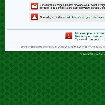
Jeżeli brakuje zdjęcia lub jest niewłaściwe przygotuj zd
i prześlij je do administratora bazy danych w okręgu Dol
Sprawdź, kto jest
administratorem w okręgu Dolnośląski
Informacje o przetwa
Problemy w działaniu
System do swojego dzi
Strona wygenerowana automatycznie w dniu
2026-08-07
g.
19:57:53
(0.4394/33) prze
© 2003-2026
MSC.COM.