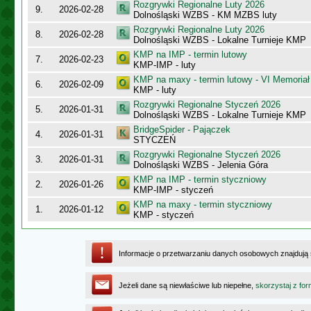
Rozgrywki Regionalne Luty 2026
9.
2026-02-28
Dolnośląski WZBS - KM MZBS luty
Rozgrywki Regionalne Luty 2026
8.
2026-02-28
Dolnośląski WZBS - Lokalne Turnieje KMP
KMP na IMP - termin lutowy
7.
2026-02-23
KMP-IMP - luty
KMP na maxy - termin lutowy - VI Memoriał
6.
2026-02-09
KMP - luty
Rozgrywki Regionalne Styczeń 2026
5.
2026-01-31
Dolnośląski WZBS - Lokalne Turnieje KMP
BridgeSpider - Pajączek
4.
2026-01-31
STYCZEŃ
Rozgrywki Regionalne Styczeń 2026
3.
2026-01-31
Dolnośląski WZBS - Jelenia Góra
KMP na IMP - termin styczniowy
2.
2026-01-26
KMP-IMP - styczeń
KMP na maxy - termin styczniowy
1.
2026-01-12
KMP - styczeń
Informacje o przetwarzaniu danych osobowych znajdują
Jeżeli dane są niewłaściwe lub niepełne,
skorzystaj z for