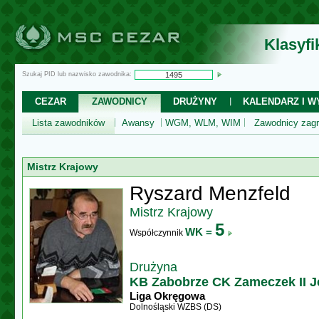
Klasyf
Szukaj PID lub nazwisko zawodnika:
CEZAR
ZAWODNICY
DRUŻYNY
KALENDARZ I WY
Lista zawodników
Awansy
WGM, WLM, WIM
Zawodnicy zagr
Mistrz Krajowy
Ryszard Menzfeld
Mistrz Krajowy
5
WK =
Współczynnik
Drużyna
KB Zabobrze CK Zameczek II J
Liga Okręgowa
Dolnośląski WZBS (DS)