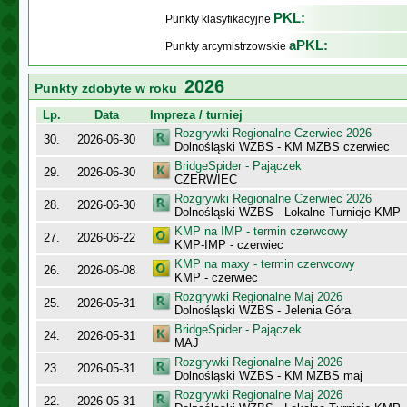
PKL:
Punkty klasyfikacyjne
aPKL:
Punkty arcymistrzowskie
2026
Punkty zdobyte w roku
Lp.
Data
Impreza / turniej
Rozgrywki Regionalne Czerwiec 2026
30.
2026-06-30
Dolnośląski WZBS - KM MZBS czerwiec
BridgeSpider - Pajączek
29.
2026-06-30
CZERWIEC
Rozgrywki Regionalne Czerwiec 2026
28.
2026-06-30
Dolnośląski WZBS - Lokalne Turnieje KMP
KMP na IMP - termin czerwcowy
27.
2026-06-22
KMP-IMP - czerwiec
KMP na maxy - termin czerwcowy
26.
2026-06-08
KMP - czerwiec
Rozgrywki Regionalne Maj 2026
25.
2026-05-31
Dolnośląski WZBS - Jelenia Góra
BridgeSpider - Pajączek
24.
2026-05-31
MAJ
Rozgrywki Regionalne Maj 2026
23.
2026-05-31
Dolnośląski WZBS - KM MZBS maj
Rozgrywki Regionalne Maj 2026
22.
2026-05-31