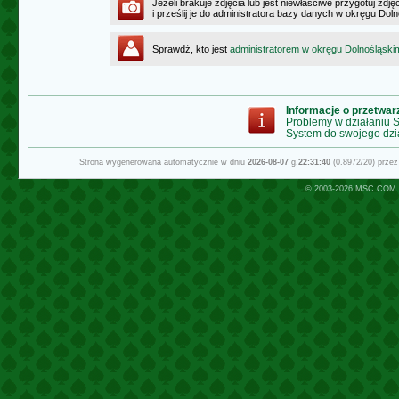
Jeżeli brakuje zdjęcia lub jest niewłaściwe przygotuj zd
i prześlij je do administratora bazy danych w okręgu Dol
Sprawdź, kto jest
administratorem w okręgu Dolnośląski
Informacje o przetwa
Problemy w działaniu
System do swojego dzi
Strona wygenerowana automatycznie w dniu
2026-08-07
g.
22:31:40
(0.8972/20) prze
© 2003-2026
MSC.COM.