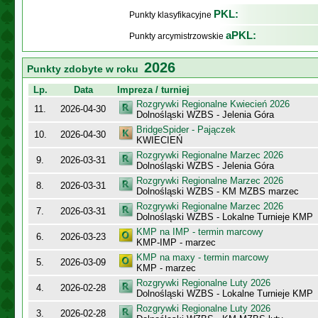
PKL:
Punkty klasyfikacyjne
aPKL:
Punkty arcymistrzowskie
2026
Punkty zdobyte w roku
Lp.
Data
Impreza / turniej
Rozgrywki Regionalne Kwiecień 2026
11.
2026-04-30
Dolnośląski WZBS - Jelenia Góra
BridgeSpider - Pajączek
10.
2026-04-30
KWIECIEŃ
Rozgrywki Regionalne Marzec 2026
9.
2026-03-31
Dolnośląski WZBS - Jelenia Góra
Rozgrywki Regionalne Marzec 2026
8.
2026-03-31
Dolnośląski WZBS - KM MZBS marzec
Rozgrywki Regionalne Marzec 2026
7.
2026-03-31
Dolnośląski WZBS - Lokalne Turnieje KMP
KMP na IMP - termin marcowy
6.
2026-03-23
KMP-IMP - marzec
KMP na maxy - termin marcowy
5.
2026-03-09
KMP - marzec
Rozgrywki Regionalne Luty 2026
4.
2026-02-28
Dolnośląski WZBS - Lokalne Turnieje KMP
Rozgrywki Regionalne Luty 2026
3.
2026-02-28