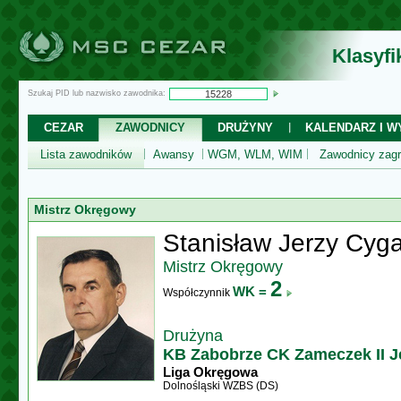
Klasyf
Szukaj PID lub nazwisko zawodnika:
CEZAR
ZAWODNICY
DRUŻYNY
KALENDARZ I WY
Lista zawodników
Awansy
WGM, WLM, WIM
Zawodnicy zagr
Mistrz Okręgowy
Stanisław Jerzy Cyg
Mistrz Okręgowy
2
WK =
Współczynnik
Drużyna
KB Zabobrze CK Zameczek II J
Liga Okręgowa
Dolnośląski WZBS (DS)