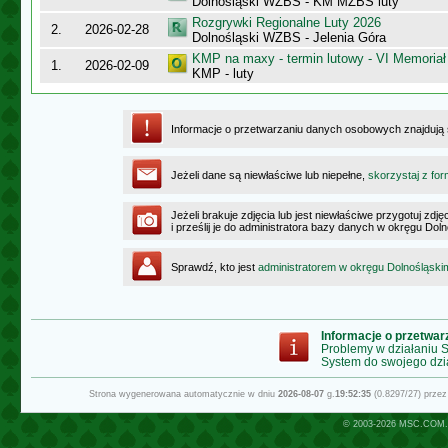
Dolnośląski WZBS - KM MZBS luty
Rozgrywki Regionalne Luty 2026
2.
2026-02-28
Dolnośląski WZBS - Jelenia Góra
KMP na maxy - termin lutowy - VI Memoriał
1.
2026-02-09
KMP - luty
Informacje o przetwarzaniu danych osobowych znajdują
Jeżeli dane są niewłaściwe lub niepełne,
skorzystaj z for
Jeżeli brakuje zdjęcia lub jest niewłaściwe przygotuj zd
i prześlij je do administratora bazy danych w okręgu Dol
Sprawdź, kto jest
administratorem w okręgu Dolnośląski
Informacje o przetwa
Problemy w działaniu
System do swojego dzi
Strona wygenerowana automatycznie w dniu
2026-08-07
g.
19:52:35
(0.8297/27) prze
© 2003-2026
MSC.COM.