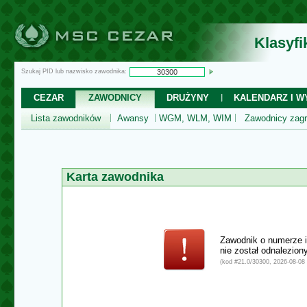
Klasyf
Szukaj PID lub nazwisko zawodnika:
CEZAR
ZAWODNICY
DRUŻYNY
KALENDARZ I WY
Lista zawodników
Awansy
WGM, WLM, WIM
Zawodnicy zagr
Karta zawodnika
Zawodnik o numerze 
nie został odnalezio
(kod #21.0/30300, 2026-08-08 