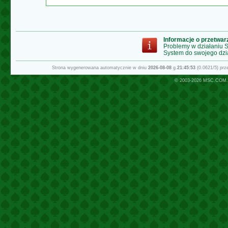
Informacje o przetwa
Problemy w działaniu
System do swojego dzi
Strona wygenerowana automatycznie w dniu
2026-08-08
g.
21:45:53
(0.0621/5) pr
© 2003-2026
MSC.COM.