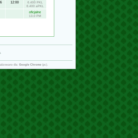
16
12:00
6.400 PKL
6.400 aPKL
oficjalne
13,0 PM
g
.
alizowano dla:
Google Chrome
(pc).