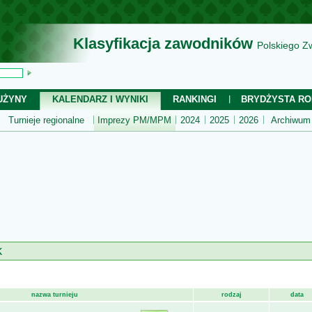
Klasyfikacja zawodników
Polskiego Z
UŻYNY
KALENDARZ I WYNIKI
RANKINGI
BRYDŻYSTA RO
Turnieje regionalne
Imprezy PM/MPM
2024
2025
2026
Archiwum
k
nazwa turnieju
rodzaj
data