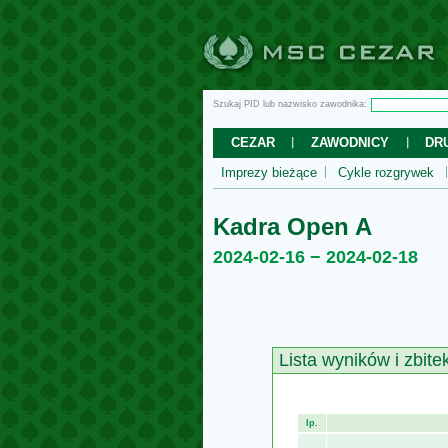
Szukaj PID lub nazwisko zawodnika:
CEZAR
ZAWODNICY
DR
Imprezy bieżące
Cykle rozgrywek
Kadra Open A
2024-02-16 − 2024-02-18
Lista wyników i zbite
lp.