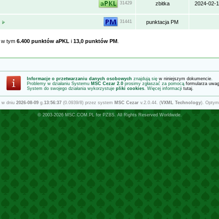
zbitka
2024-02-
31429
M
punktacja PM
31441
, w tym
6.400 punktów aPKL
i
13,0 punktów PM
.
Informacje o przetwarzaniu danych osobowych
znajdują się
w niniejszym dokumencie
.
Problemy w działaniu Systemu
MSC Cezar 2.0
prosimy zgłaszać za pomocą
formularza uwa
System do swojego działania wykorzystuje
pliki cookies
. Więcej informacji
tutaj
.
 w dniu
2026-08-09
g.
13:56:37
(0.0939/8) przez system
MSC Cezar
v.2.0.44. (
VXML Technology
). Optym
© 2003-2026
MSC.COM.PL
for
PZBS
. All Rights Reserved Worldwide.