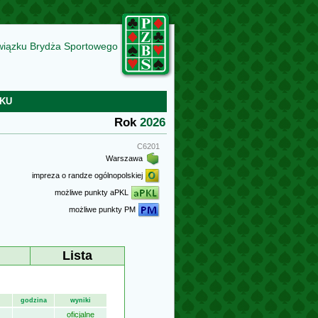
wiązku Brydża Sportowego
KU
Rok
2026
C6201
Warszawa
impreza o randze ogólnopolskiej
możliwe punkty aPKL
możliwe punkty PM
Lista
godzina
wyniki
oficjalne