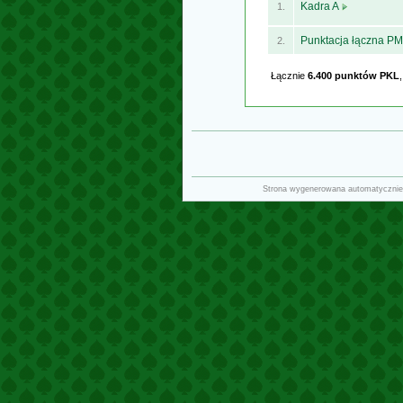
Kadra A
1.
Punktacja łączna P
2.
Łącznie
6.400 punktów PKL
Strona wygenerowana automatycznie