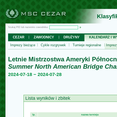
Klasyf
Szukaj PID lub nazwisko zawodnika:
CEZAR
ZAWODNICY
DRUŻYNY
KALENDARZ I WY
Imprezy bieżące
Cykle rozgrywek
Turnieje regionalne
Impre
Letnie Mistrzostwa Ameryki Północn
Summer North American Bridge Ch
2024-07-18 − 2024-07-28
Lista wyników i zbitek
lp.
nazwa turnieju