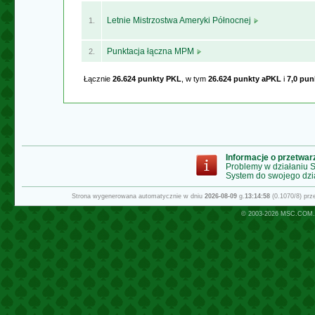
Letnie Mistrzostwa Ameryki Północnej
1.
Punktacja łączna MPM
2.
Łącznie
26.624 punkty PKL
, w tym
26.624 punkty aPKL
i
7,0 pu
Informacje o przetwa
Problemy w działaniu
System do swojego dzi
Strona wygenerowana automatycznie w dniu
2026-08-09
g.
13:14:58
(0.1070/8) pr
© 2003-2026
MSC.COM.