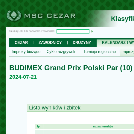
Klasyf
Szukaj PID lub nazwisko zawodnika:
CEZAR
ZAWODNICY
DRUŻYNY
KALENDARZ I WY
Imprezy bieżące
Cykle rozgrywek
Turnieje regionalne
Impre
BUDIMEX Grand Prix Polski Par (10)
2024-07-21
Lista wyników i zbitek
lp.
nazwa turnieju