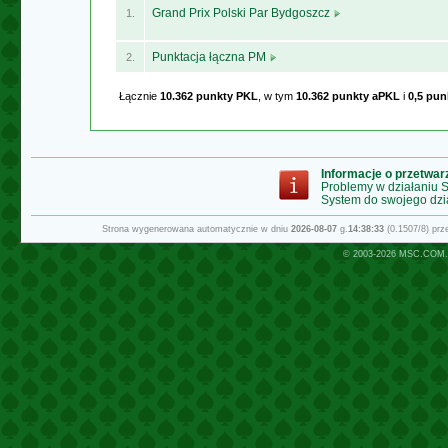
Grand Prix Polski Par Bydgoszcz
1.
Punktacja łączna PM
2.
Łącznie
10.362 punkty PKL
, w tym
10.362 punkty aPKL
i
0,5 pu
Informacje o przetwa
Problemy w działaniu
System do swojego dzi
Strona wygenerowana automatycznie w dniu
2026-08-07
g.
14:38:33
(0.1507/8) pr
© 2003-2026
MSC.COM.