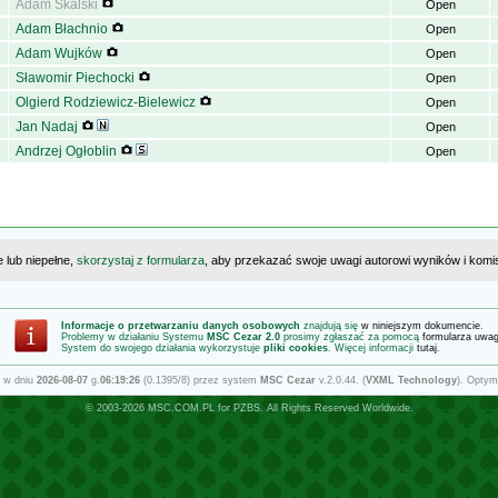
Adam Skalski
Open
Adam Błachnio
Open
Adam Wujków
Open
Sławomir Piechocki
Open
Olgierd Rodziewicz-Bielewicz
Open
Jan Nadaj
Open
Andrzej Ogłoblin
Open
e lub niepełne,
skorzystaj z formularza
, aby przekazać swoje uwagi autorowi wyników i komisj
Informacje o przetwarzaniu danych osobowych
znajdują się
w niniejszym dokumencie
.
Problemy w działaniu Systemu
MSC Cezar 2.0
prosimy zgłaszać za pomocą
formularza uwa
System do swojego działania wykorzystuje
pliki cookies
. Więcej informacji
tutaj
.
 w dniu
2026-08-07
g.
06:19:26
(0.1395/8) przez system
MSC Cezar
v.2.0.44. (
VXML Technology
). Optym
© 2003-2026
MSC.COM.PL
for
PZBS
. All Rights Reserved Worldwide.