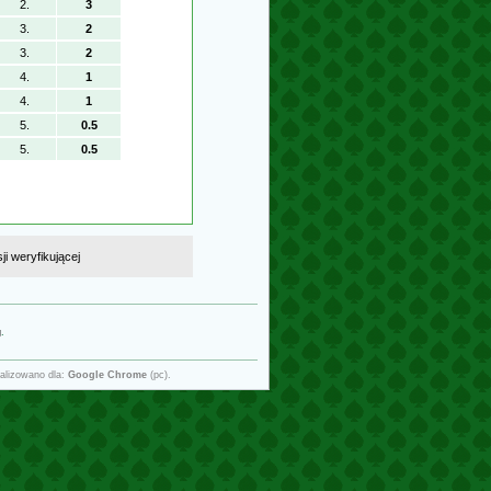
2.
3
3.
2
3.
2
4.
1
4.
1
5.
0.5
5.
0.5
i weryfikującej
g
.
alizowano dla:
Google Chrome
(pc).