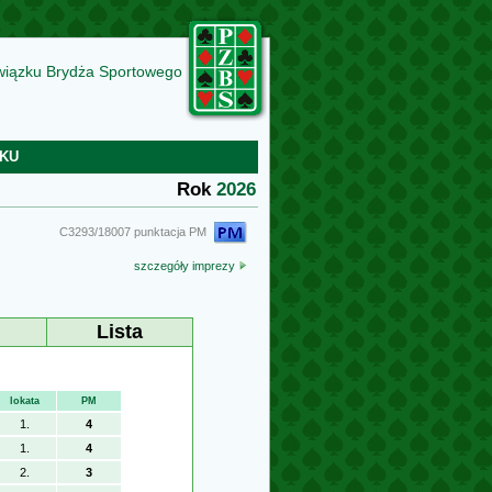
wiązku Brydża Sportowego
KU
Rok
2026
C3293/18007 punktacja PM
szczegóły imprezy
Lista
lokata
PM
1.
4
1.
4
2.
3