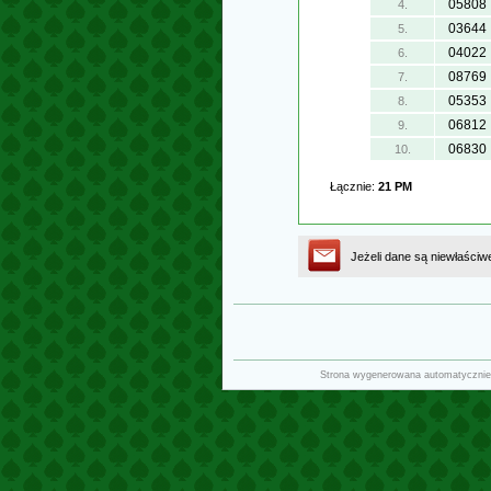
05808
4.
03644
5.
04022
6.
08769
7.
05353
8.
06812
9.
06830
10.
Łącznie:
21 PM
Jeżeli dane są niewłaściw
Strona wygenerowana automatycznie