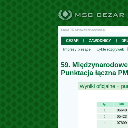
Szukaj PID lub nazwisko zawodnika:
CEZAR
ZAWODNICY
DR
Imprezy bieżące
Cykle rozgrywek
59. Międzynarodowe
Punktacja łączna P
Wyniki oficjalne − p
lp.
PID
06648
1.
05423
2.
07809
3.