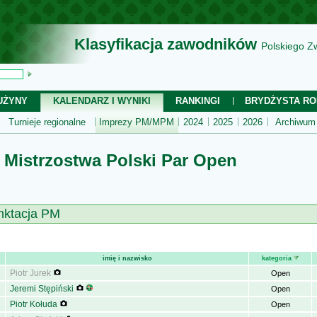
Klasyfikacja zawodników
Polskiego Z
UŻYNY
KALENDARZ I WYNIKI
RANKINGI
BRYDŻYSTA RO
Turnieje regionalne
Imprezy PM/MPM
2024
2025
2026
Archiwum
 Mistrzostwa Polski Par Open
M
unktacja PM
imię i nazwisko
kategoria
Piotr Jurek
Open
Jeremi Stępiński
Open
Piotr Kołuda
Open