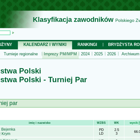
Klasyfikacja zawodników
Polskiego Z
UŻYNY
KALENDARZ I WYNIKI
RANKINGI
BRYDŻYSTA RO
Turnieje regionalne
Imprezy PM/MPM
2024
2025
2026
Archiwum
stwa Polski
twa Polski - Turniej Par
niej par
imię i nazwisko
WZBS
WK
wynik 
z Bejenka
PD
2.5
66.
 Krym
LD
3