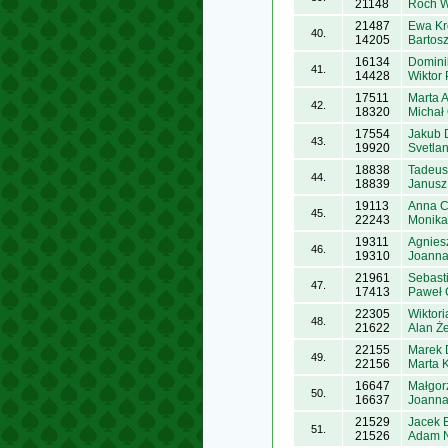
21148
Roch W
21487
Ewa Kr
40.
14205
Bartos
16134
Domini
41.
14428
Wiktor
17511
Marta 
42.
18320
Michał 
17554
Jakub 
43.
19920
Svetla
18838
Tadeus
44.
18839
Janusz
19113
Anna C
45.
22243
Monika
19311
Agnies
46.
19310
Joanna
21961
Sebast
47.
17413
Paweł 
22305
Wiktor
48.
21622
Alan Ż
22155
Marek 
49.
22156
Marta K
16647
Małgor
50.
16637
Joanna
21529
Jacek 
51.
21526
Adam N