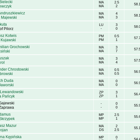
Bielecki
MA
2.5
58.
ewczyk
MA
2
Andruszkiewicz
MA
4
58.
 Majewski
MA
3
ikuta
LU
3
58.
of Pilorz
-
0
usz Kotwis
PM
0.5
57.
 Kujawski
PM
1
ilian Grochowski
MA
3
57.
asiński
MA
7
Duszak
MA
3
57.
rol
MA
4
nder Chrostowski
MA
0.5
56.
browski
MA
0.5
ch Duda
MA
0
56.
Jaworski
MA
0
 Lewandowski
ZP
3
56.
ia Pańcyk
ZP
1
Gajewski
-
0
55.
Zaprawa
-
0
Adamus
MP
2.5
55.
Skrzypek
MP
1
asz Mazur
MA
2
55.
rojan
DS
2.5
yna Kępińska
MP
0
54.