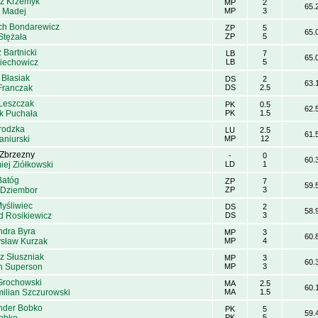
z Krzemyk
MP
2
65.
 Madej
MP
3
ch Bondarewicz
ZP
5
65.
Stężała
ZP
5
 Bartnicki
LB
7
65.
Miechowicz
LB
5
 Błasiak
DS
2
63.
Franczak
DS
2.5
 Leszczak
PK
0.5
62.
k Puchała
PK
1.5
Grodzka
LU
2.5
61.
aniurski
MP
12
 Zbrzezny
-
0
60.
iej Ziółkowski
LD
1
Batóg
ZP
7
59.
 Dziembor
ZP
3
Myśliwiec
DS
2
58.
d Rosikiewicz
DS
3
ndra Byra
MP
3
60.
sław Kurzak
MP
4
z Słuszniak
MP
3
60.
 Superson
MP
3
 Grochowski
MA
2.5
60.
ilian Szczurowski
MA
1.5
nder Bobko
PK
5
59.
PK
5