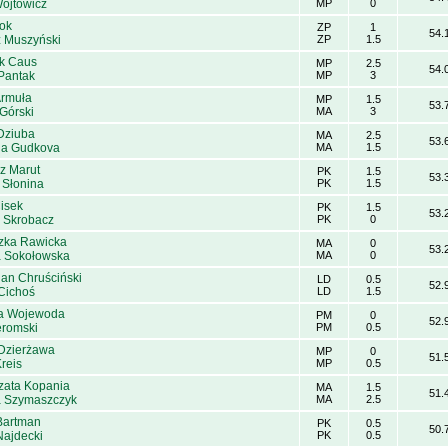
ójtowicz
MP
0
ok
ZP
1
54.
z Muszyński
ZP
1.5
k Caus
MP
2.5
54.
 Pantak
MP
3
Armuła
MP
1.5
53.
Górski
MA
3
Dziuba
MA
2.5
53.
na Gudkova
MA
1.5
z Marut
PK
1.5
53.
 Słonina
PK
1.5
isek
PK
1.5
53.
 Skrobacz
PK
0
zka Rawicka
MA
0
53.
 Sokołowska
MA
0
ian Chruściński
LD
0.5
52.
Cichoś
LD
1.5
ia Wojewoda
PM
0
52.
eromski
PM
0.5
Dzierżawa
MP
0
51.
reis
MP
0.5
zata Kopania
MA
1.5
51.
 Szymaszczyk
MA
2.5
Bartman
PK
0.5
50.
ajdecki
PK
0.5