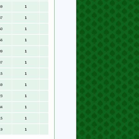
69
1
37
1
50
1
56
1
39
1
37
1
15
1
59
1
23
1
84
1
15
1
19
1