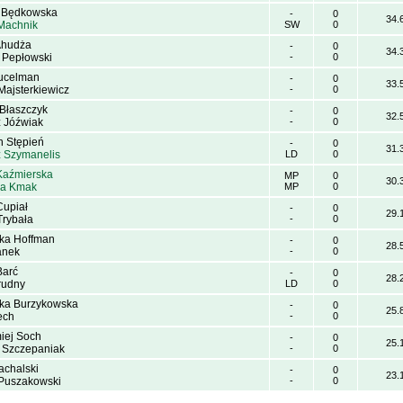
 Będkowska
-
0
34.
Machnik
SW
0
Ahudża
-
0
34.
 Pepłowski
-
0
ucelman
-
0
33.
Majsterkiewicz
-
0
 Błaszczyk
-
0
32.
z Jóźwiak
-
0
n Stępień
-
0
31.
z Szymanelis
LD
0
Kaźmierska
MP
0
30.
la Kmak
MP
0
Cupiał
-
0
29.
Trybała
-
0
ka Hoffman
-
0
28.
anek
-
0
Barć
-
0
28.
rudny
LD
0
ka Burzykowska
-
0
25.
ech
-
0
miej Soch
-
0
25.
j Szczepaniak
-
0
achalski
-
0
23.
Puszakowski
-
0