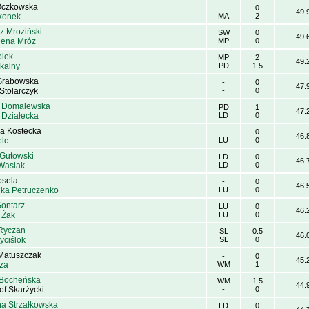
 Oczkowska
-
0
49.
Okonek
MA
2
z Mroziński
SW
0
49.
ena Mróz
MP
0
olek
MP
2
49.
Skalny
PD
1.5
Grabowska
-
0
47.
Stolarczyk
-
0
a Domalewska
PD
1
47.
 Działecka
LD
0
la Kostecka
-
0
46.
elc
LU
0
 Gutowski
LD
0
46.
Wasiak
LD
0
osela
-
0
46.
ika Petruczenko
LU
0
Gontarz
LU
0
46.
 Żak
LU
0
Ryczan
SL
0.5
46.
yciślok
SL
0
Matuszczak
-
0
45.
za
WM
1
 Bocheńska
WM
1.5
44.
of Skarżycki
-
0
na Strzałkowska
LD
0