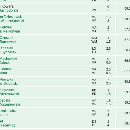
Bobko
z Kowara
-
0
59.
uchodolski
PM
5
im Dzieślewski
MP
1.5
58.
 Wieczorkowski
MP
2
 Korwek
MA
2
57.
na Melkonyan
MA
2
 Częczek
WM
1
57.
 Sarnowski
WM
1.5
Janasiak
LD
2.5
56.
z Syncerek
LD
2
 Machowski
MP
0
56.
Zalecki
MP
0.5
 Baniak
MP
2.5
61.
iętal
MP
0.5
 Powałka
MA
2
60.
w Skibiński
MA
2.5
 Loyzance
PD
1
59.
Wierzbowski
PD
1.5
Dębski
MP
1.5
59.
Korzeniowski
MP
1.5
Lenkiewicz
MP
3
58.
Wzorek
MP
3
el
DS
2
58.
 Racewicz
DS
4