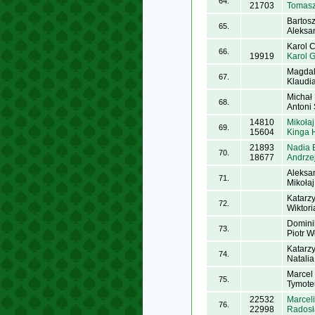
64.
21703
Tomasz
Bartos
65.
Aleksa
Karol C
66.
19919
Karol G
Magdal
67.
Klaudia
Michał
68.
Antoni
14810
Mikołaj
69.
15604
Kinga 
21893
Nadia 
70.
18677
Andrzej
Aleksa
71.
Mikoła
Katarz
72.
Wiktor
Domini
73.
Piotr W
Katarz
74.
Natali
Marcel
75.
Tymote
22532
Marcel
76.
22998
Radosł