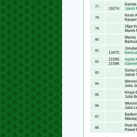
Kamila
77.
19274
Jakub 
Kevin 
78.
Kacper
Olga K
79.
Marek 
Maciej
80.
Bartos
Jonata
81.
13475
Bartos
21595
Agata 
82.
21596
Gabrie
Sonia 
83.
Jakub 
Weroni
84.
Julia J
Kinga 
85.
Julia B
Weroni
86.
Julia L
Bartło
87.
Mikoła
Piotr M
88.
Paweł 