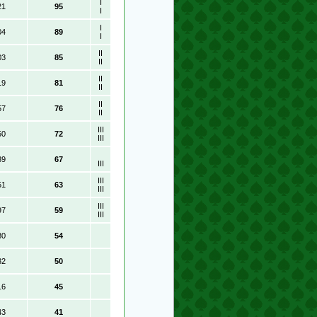
I
21
95
I
I
04
89
I
II
03
85
II
II
19
81
II
II
57
76
II
III
50
72
III
39
67
III
III
51
63
III
III
97
59
III
80
54
32
50
16
45
43
41