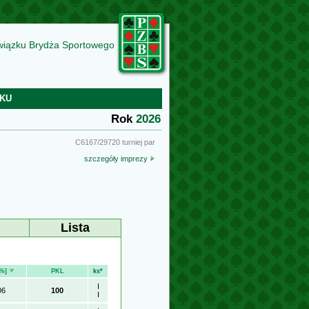
wiązku Brydża Sportowego
KU
Rok
2026
C6167/29720 turniej par
szczegóły imprezy
Lista
[%]
PKL
ks*
I
06
100
I