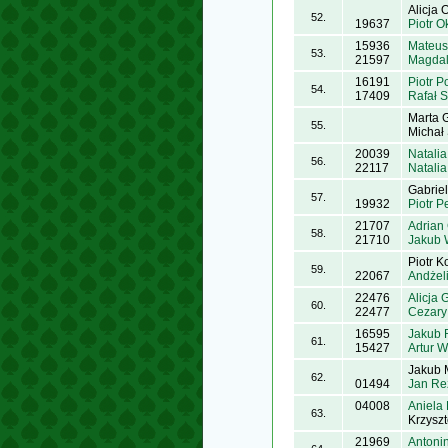
Alicja
52.
19637
Piotr 
15936
Mateus
53.
21597
Magdal
16191
Piotr P
54.
17409
Rafał 
Marta 
55.
Michał 
20039
Natali
56.
22117
Natalia
Gabrie
57.
19932
Piotr P
21707
Adrian
58.
21710
Jakub 
Piotr K
59.
22067
Andżel
22476
Alicja 
60.
22477
Cezary
16595
Jakub 
61.
15427
Artur W
Jakub 
62.
01494
Jan Re
04008
Aniela
63.
Krzyszt
21969
Antoni