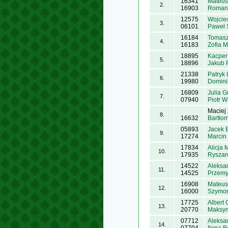
16341
Mateus
2.
16903
Roman
12575
Wojcie
3.
06101
Paweł 
16184
Tomasz
4.
16183
Zofia 
18895
Kacper
5.
18896
Jakub 
21338
Patryk
6.
19980
Domini
16809
Julia 
7.
07940
Piotr W
Maciej
8.
16632
Bartłom
05893
Jacek 
9.
17274
Marcin
17834
Alicja 
10.
17935
Ryszar
14522
Aleksa
11.
14525
Przemy
16908
Mateus
12.
16000
Szymon
17725
Albert
13.
20770
Maksym
07712
Aleksa
14.