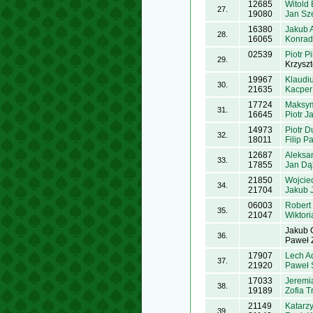
12685
Witold 
27.
19080
Jan Sz
16380
Jakub 
28.
16065
Konrad
02539
Piotr P
29.
Krzyszt
19967
Klaudi
30.
21635
Kacper
17724
Maksym
31.
16645
Piotr J
14973
Piotr 
32.
18011
Filip Pa
12687
Aleksa
33.
17855
Jan Dą
21850
Wojcie
34.
21704
Jakub 
06003
Robert
35.
21047
Wiktor
Jakub 
36.
Paweł 
17907
Lech 
37.
21920
Paweł 
17033
Jeremi
38.
19189
Zofia T
21149
Katarz
39.