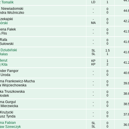
44.
 Tomalik
LD
1
z Niewiadomski
-
0
44.
ndra Woźniczko
-
0
zekajski
-
0
42.
órski
MA
0
ena Fałek
-
0
41.
 Flis
-
0
 Rafa
-
0
41.
 Sułowski
-
0
 Dziubiński
SL
1.5
41.
Hałas
SL
1
Berut
KP
1
41.
 Kita
KP
2
nder Fangor
-
0
40.
j Uroda
-
0
yna Frankowicz-Mucha
-
0
39.
ia Wojciechowska
-
0
ka Truszkowska
-
0
38.
łostek
-
0
yna Gurgul
-
0
38.
a Mierzwicka
-
0
 Krużycki
-
0
37.
usz Tynda
-
0
ina Fabian
SL
0
36.
aw Szewczyk
SL
0