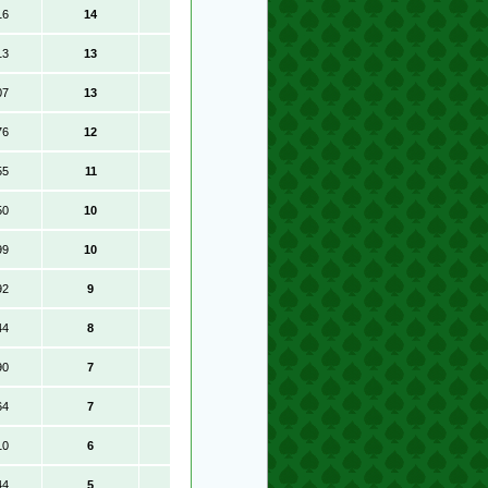
16
14
13
13
07
13
76
12
55
11
50
10
99
10
92
9
44
8
90
7
64
7
10
6
44
5