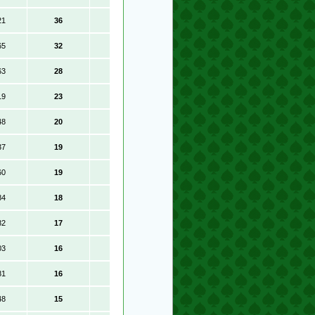
21
36
65
32
63
28
19
23
48
20
37
19
60
19
84
18
82
17
03
16
81
16
48
15