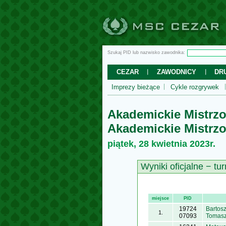
Szukaj PID lub nazwisko zawodnika:
CEZAR
ZAWODNICY
DR
Imprezy bieżące
Cykle rozgrywek
Akademickie Mistrzo
Akademickie Mistrzos
piątek, 28 kwietnia 2023r.
Wyniki oficjalne − tur
miejsce
PID
19724
Bartos
1.
07093
Tomasz