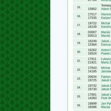
07704
Ilona 
Tomas
15.
15802
Adam S
17517
Hieron
16.
17535
Kacper
19722
Michał
17.
18149
Karoli
03007
Maciej
18.
03013
Maciej
16249
Jakub 
19.
15364
Darius
16262
Antoni
20.
16524
Paweł 
17911
Łukasz
21.
21921
Marta Z
17643
Michał
22.
14195
Jarosła
20634
Fabian
23.
19725
Jakub 
19732
Jakub 
24.
19730
Jakub 
17001
Jakub 
25.
14283
Piotr 
18899
Jan Pyt
26.
16586
Maciej