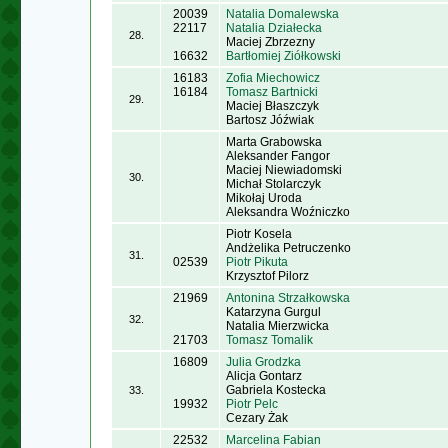
20039
Natalia Domalewska
22117
Natalia Działecka
28.
Maciej Zbrzezny
16632
Bartłomiej Ziółkowski
16183
Zofia Miechowicz
16184
Tomasz Bartnicki
29.
Maciej Błaszczyk
Bartosz Jóźwiak
Marta Grabowska
Aleksander Fangor
Maciej Niewiadomski
30.
Michał Stolarczyk
Mikołaj Uroda
Aleksandra Woźniczko
Piotr Kosela
Andżelika Petruczenko
31.
02539
Piotr Pikuta
Krzysztof Pilorz
21969
Antonina Strzałkowska
Katarzyna Gurgul
32.
Natalia Mierzwicka
21703
Tomasz Tomalik
16809
Julia Grodzka
Alicja Gontarz
Gabriela Kostecka
33.
19932
Piotr Pelc
Cezary Żak
22532
Marcelina Fabian