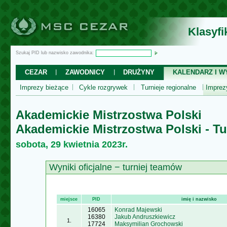
Klasyf
Szukaj PID lub nazwisko zawodnika:
CEZAR
ZAWODNICY
DRUŻYNY
KALENDARZ I WY
Imprezy bieżące
Cykle rozgrywek
Turnieje regionalne
Impre
Akademickie Mistrzostwa Polski
Akademickie Mistrzostwa Polski - T
sobota, 29 kwietnia 2023r.
Wyniki oficjalne − turniej teamów
miejsce
PID
imię i nazwisko
16065
Konrad Majewski
16380
Jakub Andruszkiewicz
1.
17724
Maksymilian Grochowski