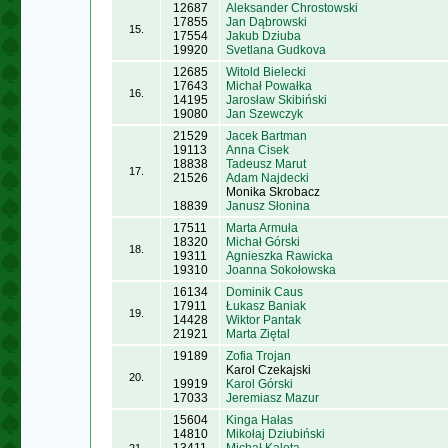
12687
Aleksander Chrostowski
17855
Jan Dąbrowski
15.
17554
Jakub Dziuba
19920
Svetlana Gudkova
12685
Witold Bielecki
17643
Michał Powałka
16.
14195
Jarosław Skibiński
19080
Jan Szewczyk
21529
Jacek Bartman
19113
Anna Cisek
18838
Tadeusz Marut
17.
21526
Adam Najdecki
Monika Skrobacz
18839
Janusz Słonina
17511
Marta Armuła
18320
Michał Górski
18.
19311
Agnieszka Rawicka
19310
Joanna Sokołowska
16134
Dominik Caus
17911
Łukasz Baniak
19.
14428
Wiktor Pantak
21921
Marta Ziętal
19189
Zofia Trojan
Karol Czekajski
20.
19919
Karol Górski
17033
Jeremiasz Mazur
15604
Kinga Hałas
14810
Mikołaj Dziubiński