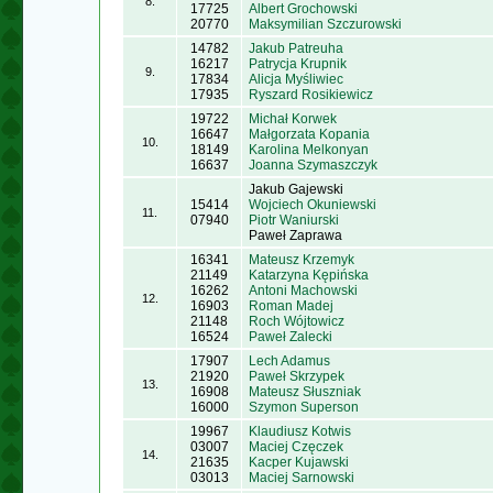
8.
17725
Albert Grochowski
20770
Maksymilian Szczurowski
14782
Jakub Patreuha
16217
Patrycja Krupnik
9.
17834
Alicja Myśliwiec
17935
Ryszard Rosikiewicz
19722
Michał Korwek
16647
Małgorzata Kopania
10.
18149
Karolina Melkonyan
16637
Joanna Szymaszczyk
Jakub Gajewski
15414
Wojciech Okuniewski
11.
07940
Piotr Waniurski
Paweł Zaprawa
16341
Mateusz Krzemyk
21149
Katarzyna Kępińska
16262
Antoni Machowski
12.
16903
Roman Madej
21148
Roch Wójtowicz
16524
Paweł Zalecki
17907
Lech Adamus
21920
Paweł Skrzypek
13.
16908
Mateusz Słuszniak
16000
Szymon Superson
19967
Klaudiusz Kotwis
03007
Maciej Częczek
14.
21635
Kacper Kujawski
03013
Maciej Sarnowski