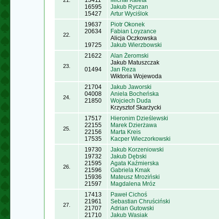
13411
Michał Kaleta
21.
16595
Jakub Ryczan
15427
Artur Wyciślok
19637
Piotr Okonek
20634
Fabian Loyzance
22.
Alicja Oczkowska
19725
Jakub Wierzbowski
21622
Alan Żeromski
Jakub Matuszczak
23.
01494
Jan Reza
Wiktoria Wojewoda
21704
Jakub Jaworski
04008
Aniela Bocheńska
24.
21850
Wojciech Duda
Krzysztof Skarżycki
17517
Hieronim Dzieślewski
22155
Marek Dzierżawa
25.
22156
Marta Kreis
17535
Kacper Wieczorkowski
19730
Jakub Korzeniowski
19732
Jakub Dębski
21595
Agata Kaźmierska
26.
21596
Gabriela Kmak
15936
Mateusz Mroziński
21597
Magdalena Mróz
17413
Paweł Cichoś
21961
Sebastian Chruściński
27.
21707
Adrian Gutowski
21710
Jakub Wasiak