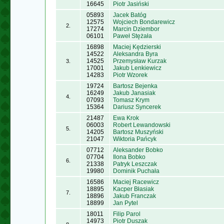
16645
Piotr Jasiński
05893
Jacek Batóg
12575
Wojciech Bondarewicz
2.
17274
Marcin Dziembor
06101
Paweł Stężała
16898
Maciej Kędzierski
14522
Aleksandra Byra
14525
Przemysław Kurzak
3.
17001
Jakub Lenkiewicz
14283
Piotr Wzorek
19724
Bartosz Bejenka
16249
Jakub Janasiak
4.
07093
Tomasz Krym
15364
Dariusz Syncerek
21487
Ewa Krok
06003
Robert Lewandowski
5.
14205
Bartosz Muszyński
21047
Wiktoria Pańcyk
07712
Aleksander Bobko
07704
Ilona Bobko
6.
21338
Patryk Leszczak
19980
Dominik Puchała
16586
Maciej Racewicz
18895
Kacper Błasiak
7.
18896
Jakub Franczak
18899
Jan Pytel
18011
Filip Parol
14973
Piotr Duszak