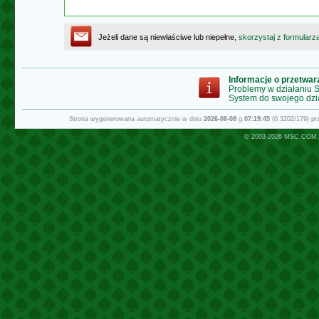
Jeżeli dane są niewłaściwe lub niepełne,
skorzystaj z formularz
Informacje o przetwa
Problemy w działaniu
System do swojego dzi
Strona wygenerowana automatycznie w dniu
2026-08-08
g.
07:19:45
(0.3202/179) p
© 2003-2026
MSC.COM.