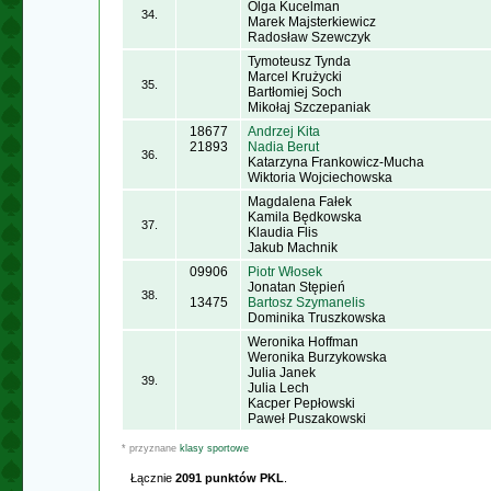
Olga Kucelman
34.
Marek Majsterkiewicz
Radosław Szewczyk
Tymoteusz Tynda
Marcel Krużycki
35.
Bartłomiej Soch
Mikołaj Szczepaniak
18677
Andrzej Kita
21893
Nadia Berut
36.
Katarzyna Frankowicz-Mucha
Wiktoria Wojciechowska
Magdalena Fałek
Kamila Będkowska
37.
Klaudia Flis
Jakub Machnik
09906
Piotr Włosek
Jonatan Stępień
38.
13475
Bartosz Szymanelis
Dominika Truszkowska
Weronika Hoffman
Weronika Burzykowska
Julia Janek
39.
Julia Lech
Kacper Pepłowski
Paweł Puszakowski
* przyznane
klasy sportowe
Łącznie
2091 punktów PKL
.