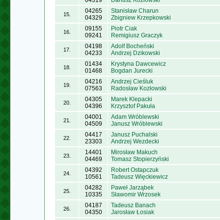
04319
Dariusz Kozłowski
04265
Stanisław Charun
15.
04329
Zbigniew Krzepkowski
09155
Piotr Ciak
16.
09241
Remigiusz Graczyk
04198
Adolf Bocheński
17.
04233
Andrzej Dzikowski
01434
Krystyna Dawcewicz
18.
01468
Bogdan Jurecki
04216
Andrzej Cieśluk
19.
07563
Radosław Kozłowski
04305
Marek Klepacki
20.
04396
Krzysztof Pakuła
04001
Adam Wróblewski
21.
04509
Janusz Wróblewski
04417
Janusz Puchalski
22.
23303
Andrzej Wezdecki
14401
Mirosław Makuch
23.
04469
Tomasz Stopierzyński
04392
Robert Ostapczuk
24.
10561
Tadeusz Więckiewicz
04282
Paweł Jarząbek
25.
10335
Sławomir Wrzosek
04187
Tadeusz Banach
26.
04350
Jarosław Łosiak