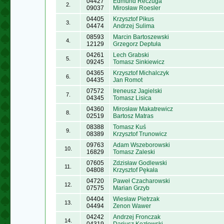
04427
Edmund Reczuga
2.
09037
Mirosław Roesler
04405
Krzysztof Pikus
3.
04474
Andrzej Sulima
08593
Marcin Bartoszewski
4.
12129
Grzegorz Deptuła
04261
Lech Grabski
5.
09245
Tomasz Sinkiewicz
04365
Krzysztof Michalczyk
6.
04435
Jan Romot
07572
Ireneusz Jagielski
7.
04345
Tomasz Lisica
04360
Mirosław Makatrewicz
8.
02519
Bartosz Matras
08388
Tomasz Kuś
9.
08389
Krzysztof Trunowicz
09763
Adam Wszeborowski
10.
16829
Tomasz Zaleski
07605
Zdzisław Godlewski
11.
04808
Krzysztof Pękała
04720
Paweł Czacharowski
12.
07575
Marian Grzyb
04404
Wiesław Pietrzak
13.
04494
Zenon Wawer
04242
Andrzej Fronczak
14.