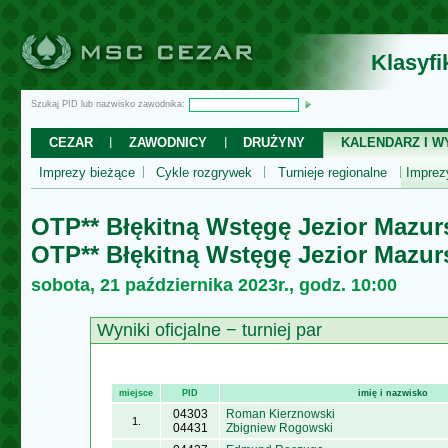
Klasyf
Szukaj PID lub nazwisko zawodnika:
CEZAR
ZAWODNICY
DRUŻYNY
KALENDARZ I WY
Imprezy bieżące
Cykle rozgrywek
Turnieje regionalne
Impre
OTP** Błękitną Wstęgę Jezior Mazur
OTP** Błękitną Wstęgę Jezior Mazur
sobota, 21 października 2023r., godz. 10:00
Wyniki oficjalne − turniej par
miejsce
PID
imię i nazwisko
04303
Roman Kierznowski
1.
04431
Zbigniew Rogowski