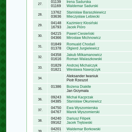
01139
Irena Sadurska
27.
01169
Waldemar Sadurski
13762
Stanisław Baraszkiewicz
28.
03636
Mieczysław Lebiecki
04148
Kazimierz Kłosiński
29.
16793
Jacek Pióro
04215
Paweł Ciesieński
30.
04366
Mirosław Michnowicz
01849
Romuald Chodań
31.
01378
Olgierd Jurgielewicz
04358
Jakub Milkamanowicz
32.
01616
Roman Walaszkowski
01829
Andrzej Michalczyk
33.
01821
Wiesława Nawojczyk
Aleksander Iwaniuk
34.
Piotr Rzeszot
01386
Bożena Diakite
35.
Jan Grzymała
09243
Michał Kacprzak
36.
04385
Stanisław Okuniewicz
04750
Ewa Wyszomierska
37.
04767
Marek Wyszomierski
04240
Dariusz Filipek
38.
09162
Jacek Trętowski
04201
Waldemar Borkowski
39.