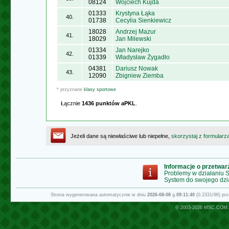
08124
Wojciech Kujda
01333
Krystyna Łąka
40.
01738
Cecylia Sienkiewicz
18028
Andrzej Mazur
41.
18029
Jan Milewski
01334
Jan Narejko
42.
01339
Władysław Żygadło
04381
Dariusz Nowak
43.
12090
Zbigniew Ziemba
* przyznane
klasy sportowe
Łącznie
1436 punktów aPKL
.
Jeżeli dane są niewłaściwe lub niepełne,
skorzystaj z formularz
Informacje o przetwa
Problemy w działaniu
System do swojego dzi
Strona wygenerowana automatycznie w dniu
2026-08-08
g.
09:11:40
(0.2331/96) pr
© 2003-2026
MSC.COM.