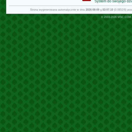
System do swojego dzi
Strona wygenerowana automatycznie w dniu
2026-08-09
g.
03:07:10
(0.0852/8) pr
© 2003-2026
MSC.COM.