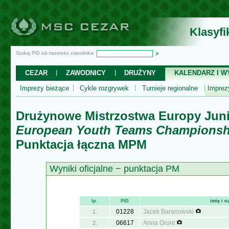
Klasyf
Szukaj PID lub nazwisko zawodnika:
CEZAR
ZAWODNICY
DRUŻYNY
KALENDARZ I WY
Imprezy bieżące
Cykle rozgrywek
Turnieje regionalne
Impre
Drużynowe Mistrzostwa Europy Jun
European Youth Teams Championsh
Punktacja łączna MPM
Wyniki oficjalne − punktacja PM
lp.
PID
imię i n
01228
Jacek Baranowski
1.
06617
Anna Grunt
2.