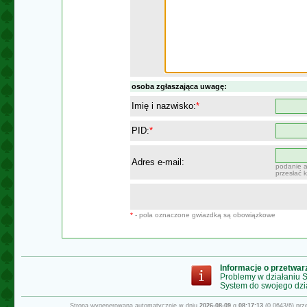
osoba zgłaszająca uwagę:
Imię i nazwisko:
*
PID:
*
Adres e-mail:
podanie a
przesłać 
*
- pola oznaczone gwiazdką są obowiązkowe
Informacje o przetwa
Problemy w działaniu
System do swojego dzi
Strona wygenerowana automatycznie w dniu
2026-08-09
g.
08:17:13
(0.0643/6) pr