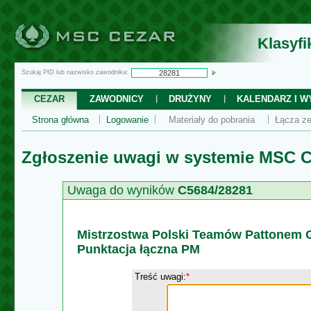
Klasyf
Szukaj PID lub nazwisko zawodnika:
CEZAR
ZAWODNICY
DRUŻYNY
KALENDARZ I WY
Strona główna
Logowanie
Materiały do pobrania
Łącza ze
Zgłoszenie uwagi w systemie MSC C
Uwaga do wyników
C5684/28281
Mistrzostwa Polski Teamów Pattonem G
Punktacja łączna PM
Treść uwagi:
*