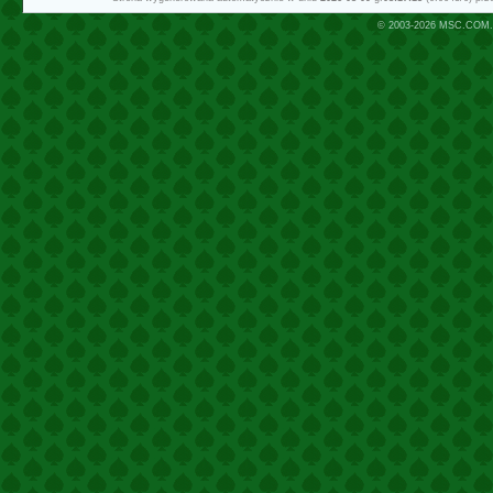
© 2003-2026
MSC.COM.