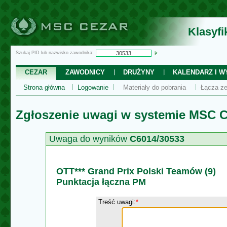
Klasyf
Szukaj PID lub nazwisko zawodnika:
CEZAR
ZAWODNICY
DRUŻYNY
KALENDARZ I WY
Strona główna
Logowanie
Materiały do pobrania
Łącza ze
Zgłoszenie uwagi w systemie MSC C
Uwaga do wyników
C6014/30533
OTT*** Grand Prix Polski Teamów (9)
Punktacja łączna PM
Treść uwagi:
*