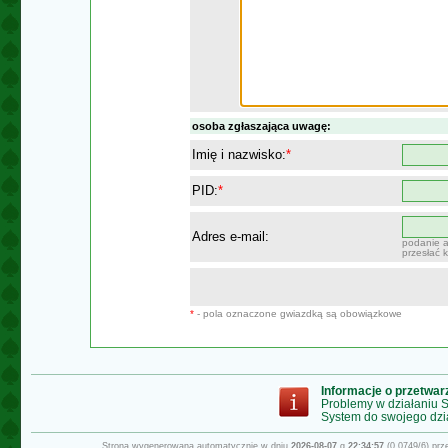
osoba zgłaszająca uwagę:
Imię i nazwisko:
*
PID:
*
Adres e-mail:
podanie a
przesłać 
*
- pola oznaczone gwiazdką są obowiązkowe
Informacje o przetwa
Problemy w działaniu
System do swojego dzi
Strona wygenerowana automatycznie w dniu
2026-08-07
g.
22:34:57
(0.0749/6) pr