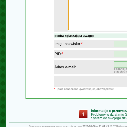
osoba zgłaszająca uwagę:
Imię i nazwisko:
*
PID:
*
Adres e-mail:
podanie a
przesłać 
*
- pola oznaczone gwiazdką są obowiązkowe
Informacje o przetwa
Problemy w działaniu
System do swojego dzi
Strona wygenerowana automatycznie w dniu
2026-08-06
g.
21:01:43
(0.0719/6) pr