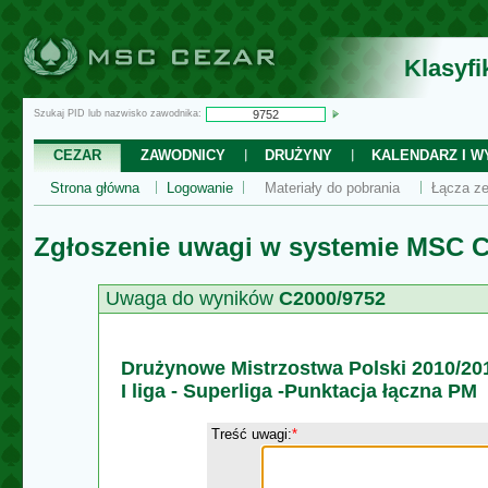
Klasyf
Szukaj PID lub nazwisko zawodnika:
CEZAR
ZAWODNICY
DRUŻYNY
KALENDARZ I WY
Strona główna
Logowanie
Materiały do pobrania
Łącza ze
Zgłoszenie uwagi w systemie MSC C
Uwaga do wyników
C2000/9752
Drużynowe Mistrzostwa Polski 2010/20
I liga - Superliga -Punktacja łączna PM
Treść uwagi:
*