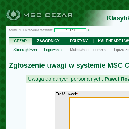
Klasyf
Szukaj PID lub nazwisko zawodnika:
CEZAR
ZAWODNICY
DRUŻYNY
KALENDARZ I WY
Strona główna
Logowanie
Materiały do pobrania
Łącza ze
Zgłoszenie uwagi w systemie MSC C
Uwaga do danych personalnych:
Paweł Ró
Treść uwagi:
*