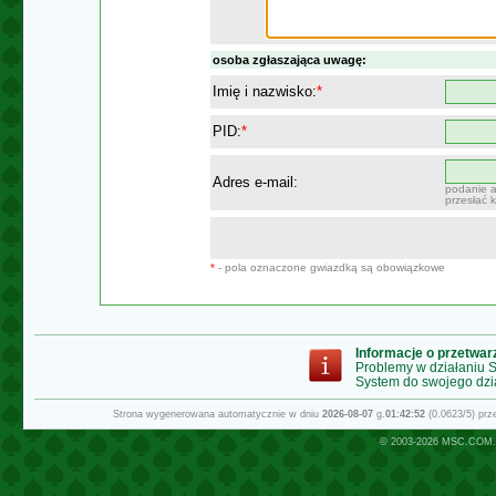
osoba zgłaszająca uwagę:
Imię i nazwisko:
*
PID:
*
Adres e-mail:
podanie a
przesłać 
*
- pola oznaczone gwiazdką są obowiązkowe
Informacje o przetwa
Problemy w działaniu
System do swojego dzi
Strona wygenerowana automatycznie w dniu
2026-08-07
g.
01:42:52
(0.0623/5) pr
© 2003-2026
MSC.COM.