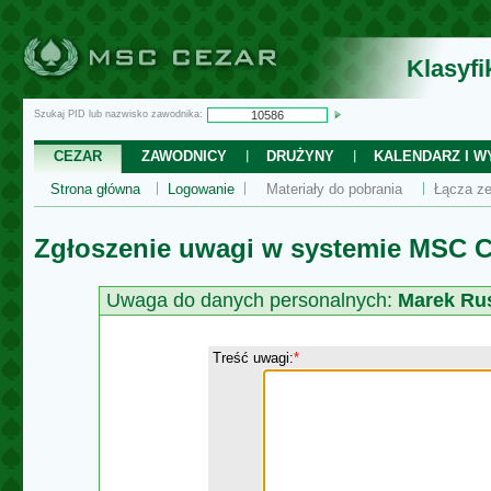
Klasyf
Szukaj PID lub nazwisko zawodnika:
CEZAR
ZAWODNICY
DRUŻYNY
KALENDARZ I WY
Strona główna
Logowanie
Materiały do pobrania
Łącza ze
Zgłoszenie uwagi w systemie MSC C
Uwaga do danych personalnych:
Marek Ru
Treść uwagi:
*