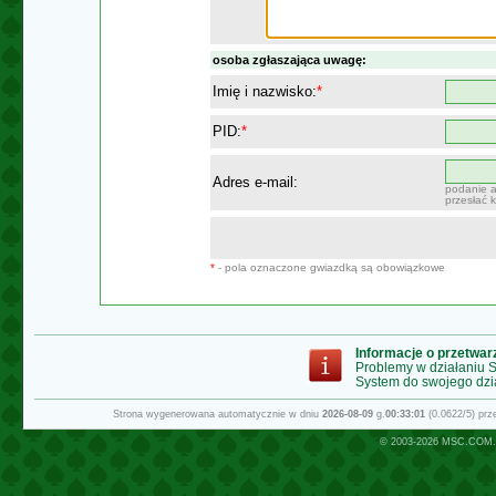
osoba zgłaszająca uwagę:
Imię i nazwisko:
*
PID:
*
Adres e-mail:
podanie a
przesłać 
*
- pola oznaczone gwiazdką są obowiązkowe
Informacje o przetwa
Problemy w działaniu
System do swojego dzi
Strona wygenerowana automatycznie w dniu
2026-08-09
g.
00:33:01
(0.0622/5) pr
© 2003-2026
MSC.COM.