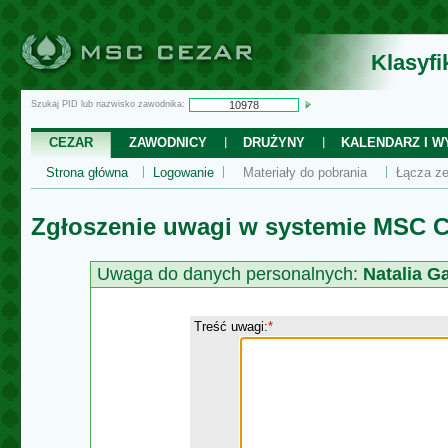
Klasyf
Szukaj PID lub nazwisko zawodnika:
CEZAR
ZAWODNICY
DRUŻYNY
KALENDARZ I WY
Strona główna
Logowanie
Materiały do pobrania
Łącza ze
Zgłoszenie uwagi w systemie MSC C
Uwaga do danych personalnych:
Natalia G
Treść uwagi:
*