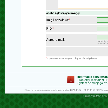
osoba zgłaszająca uwagę:
Imię i nazwisko:
*
PID:
*
Adres e-mail:
podanie a
przesłać 
*
- pola oznaczone gwiazdką są obowiązkowe
Informacje o przetwa
Problemy w działaniu
System do swojego dzi
Strona wygenerowana automatycznie w dniu
2026-08-07
g.
05:01:31
(0.0692/5) pr
© 2003-2026
MSC.COM.