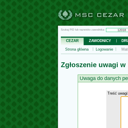
Szukaj PID lub nazwisko zawodnika:
CEZAR
ZAWODNICY
DR
Strona główna
Logowanie
Mat
Zgłoszenie uwagi w
Uwaga do danych pe
Treść uwagi