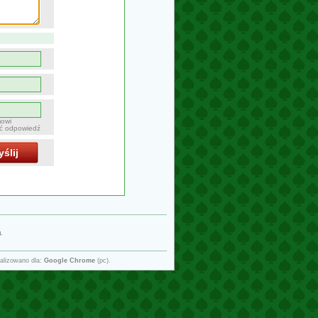
mowi
ać odpowiedź
ślij
g
.
alizowano dla:
Google Chrome
(pc).