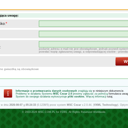
ająca uwagę:
sko:
*
:
podanie adresu e-mail nie jest obowiązkowe, jednak pozwoli syste
przesłać kopię zgłaszanej uwagi, a odpowiadającej osobie - przesł
Wy
one gwiazdką są obowiązkowe
Informacje o przetwarzaniu danych osobowych
znajdują się
w niniejszym dokumencie
.
Problemy w działaniu Systemu
MSC Cezar 2.0
prosimy zgłaszać za pomocą
formularza uwa
System do swojego działania wykorzystuje
pliki cookies
. Więcej informacji
tutaj
.
 w dniu
2026-08-07
g.
05:24:33
(0.1238/5) przez system
MSC Cezar
v.2.0.44. (
VXML Technology
). Optym
© 2003-2026
MSC.COM.PL
for
PZBS
. All Rights Reserved Worldwide.