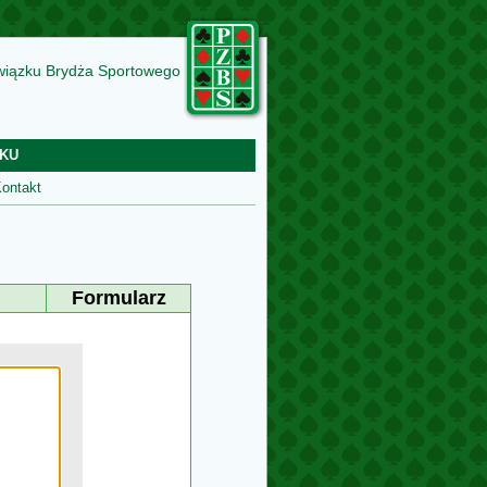
wiązku Brydża Sportowego
KU
ontakt
Formularz