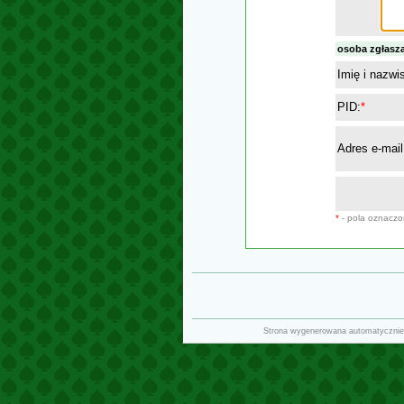
osoba zgłasz
Imię i nazwi
PID:
*
Adres e-mail
*
- pola oznacz
Strona wygenerowana automatycznie