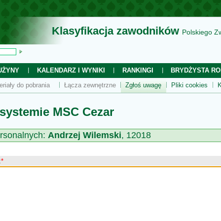
Klasyfikacja zawodników
Polskiego Z
UŻYNY
KALENDARZ I WYNIKI
RANKINGI
BRYDŻYSTA RO
eriały do pobrania
Łącza zewnętrzne
Zgłoś uwagę
Pliki cookies
K
 systemie MSC Cezar
rsonalnych:
Andrzej Wilemski
, 12018
:
*