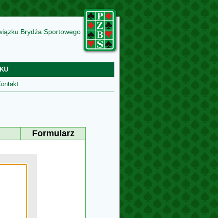
wiązku Brydża Sportowego
KU
ontakt
Formularz