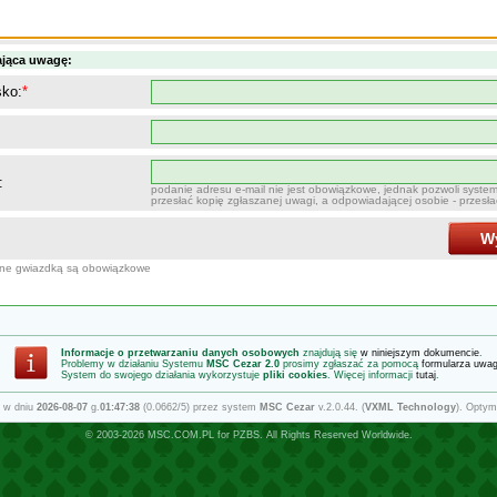
ająca uwagę:
sko:
*
:
podanie adresu e-mail nie jest obowiązkowe, jednak pozwoli syste
przesłać kopię zgłaszanej uwagi, a odpowiadającej osobie - przesł
Wy
one gwiazdką są obowiązkowe
Informacje o przetwarzaniu danych osobowych
znajdują się
w niniejszym dokumencie
.
Problemy w działaniu Systemu
MSC Cezar 2.0
prosimy zgłaszać za pomocą
formularza uwa
System do swojego działania wykorzystuje
pliki cookies
. Więcej informacji
tutaj
.
 w dniu
2026-08-07
g.
01:47:38
(0.0662/5) przez system
MSC Cezar
v.2.0.44. (
VXML Technology
). Optym
© 2003-2026
MSC.COM.PL
for
PZBS
. All Rights Reserved Worldwide.