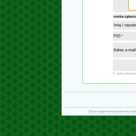
osoba zgłasz
Imię i nazwi
PID:
*
Adres e-mail
*
- pola oznacz
Strona wygenerowana automatycznie