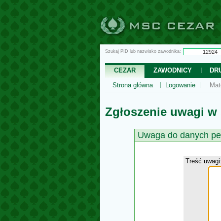
Szukaj PID lub nazwisko zawodnika:
CEZAR
ZAWODNICY
DR
Strona główna
Logowanie
Mat
Zgłoszenie uwagi w
Uwaga do danych pe
Treść uwagi