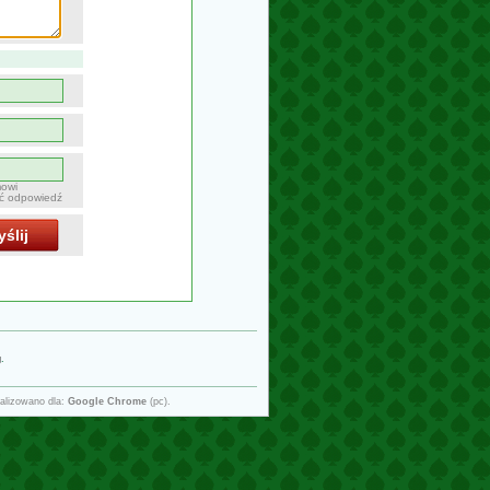
mowi
ać odpowiedź
ślij
g
.
alizowano dla:
Google Chrome
(pc).