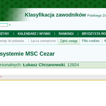
Klasyfikacja zawodników
Polskiego Z
UŻYNY
KALENDARZ I WYNIKI
RANKINGI
BRYDŻYSTA RO
eriały do pobrania
Łącza zewnętrzne
Zgłoś uwagę
Pliki cookies
K
 systemie MSC Cezar
rsonalnych:
Łukasz Chrzanowski
, 12924
:
*