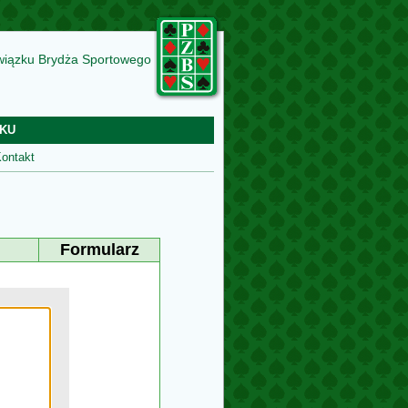
wiązku Brydża Sportowego
KU
ontakt
Formularz