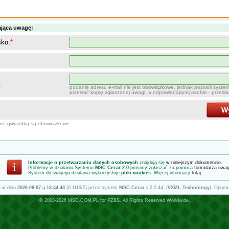
ająca uwagę:
sko:
*
:
podanie adresu e-mail nie jest obowiązkowe, jednak pozwoli syste
przesłać kopię zgłaszanej uwagi, a odpowiadającej osobie - przesł
Wy
one gwiazdką są obowiązkowe
Informacje o przetwarzaniu danych osobowych
znajdują się
w niniejszym dokumencie
.
Problemy w działaniu Systemu
MSC Cezar 2.0
prosimy zgłaszać za pomocą
formularza uwa
System do swojego działania wykorzystuje
pliki cookies
. Więcej informacji
tutaj
.
e w dniu
2026-08-07
g.
13:44:48
(0.1119/5) przez system
MSC Cezar
v.2.0.44. (
VXML Technology
). Optym
© 2003-2026
MSC.COM.PL
for
PZBS
. All Rights Reserved Worldwide.