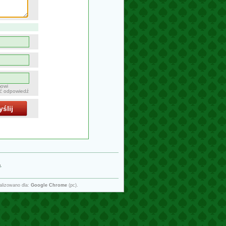
mowi
ać odpowiedź
ślij
g
.
alizowano dla:
Google Chrome
(pc).