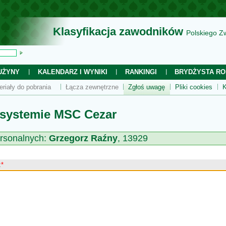
Klasyfikacja zawodników
Polskiego Z
UŻYNY
KALENDARZ I WYNIKI
RANKINGI
BRYDŻYSTA RO
eriały do pobrania
Łącza zewnętrzne
Zgłoś uwagę
Pliki cookies
K
 systemie MSC Cezar
rsonalnych:
Grzegorz Raźny
, 13929
:
*