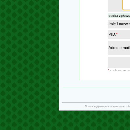
osoba zgłasz
Imię i nazwi
PID:
*
Adres e-mail
*
- pola oznacz
Strona wygenerowana automatyczni