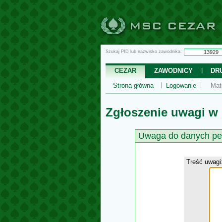
Szukaj PID lub nazwisko zawodnika:
CEZAR
ZAWODNICY
DR
Strona główna
Logowanie
Mat
Zgłoszenie uwagi w
Uwaga do danych pe
Treść uwagi