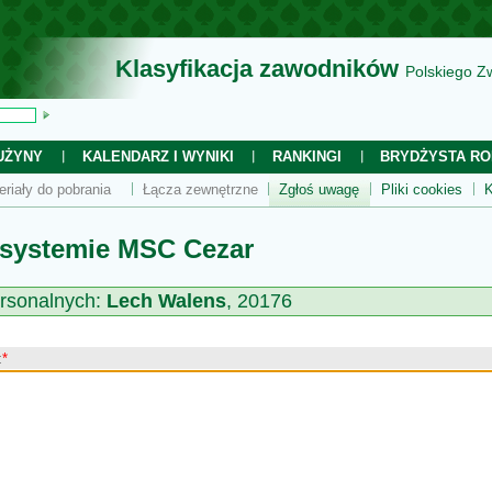
Klasyfikacja zawodników
Polskiego Z
UŻYNY
KALENDARZ I WYNIKI
RANKINGI
BRYDŻYSTA RO
eriały do pobrania
Łącza zewnętrzne
Zgłoś uwagę
Pliki cookies
K
 systemie MSC Cezar
rsonalnych:
Lech Walens
, 20176
:
*