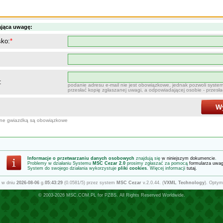
ająca uwagę:
sko:
*
:
podanie adresu e-mail nie jest obowiązkowe, jednak pozwoli syste
przesłać kopię zgłaszanej uwagi, a odpowiadającej osobie - przesł
Wy
one gwiazdką są obowiązkowe
Informacje o przetwarzaniu danych osobowych
znajdują się
w niniejszym dokumencie
.
Problemy w działaniu Systemu
MSC Cezar 2.0
prosimy zgłaszać za pomocą
formularza uwa
System do swojego działania wykorzystuje
pliki cookies
. Więcej informacji
tutaj
.
 w dniu
2026-08-06
g.
05:43:29
(0.0581/5) przez system
MSC Cezar
v.2.0.44. (
VXML Technology
). Optym
© 2003-2026
MSC.COM.PL
for
PZBS
. All Rights Reserved Worldwide.