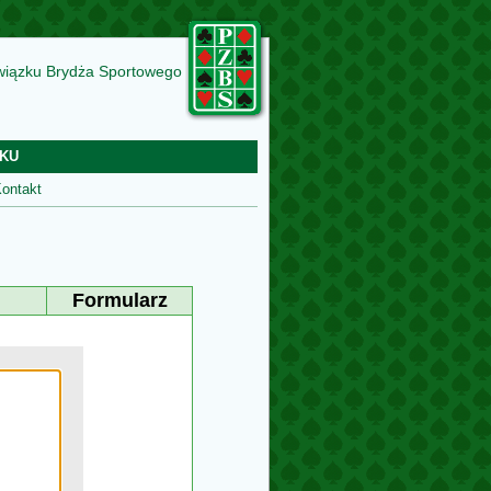
wiązku Brydża Sportowego
KU
ontakt
Formularz