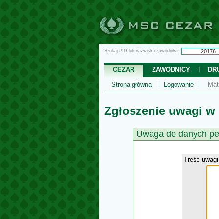
Szukaj PID lub nazwisko zawodnika:
CEZAR
ZAWODNICY
DR
Strona główna
Logowanie
Mat
Zgłoszenie uwagi w
Uwaga do danych pe
Treść uwagi