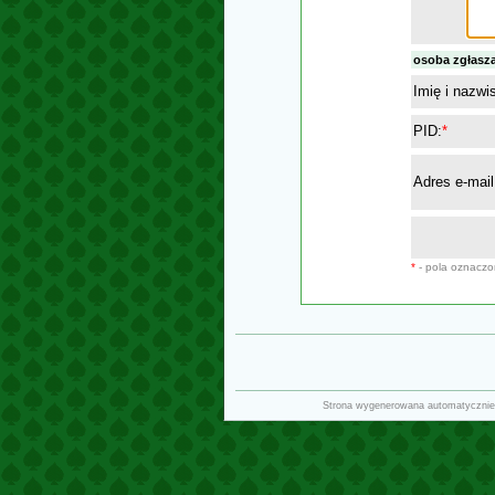
osoba zgłasz
Imię i nazwi
PID:
*
Adres e-mail
*
- pola oznacz
Strona wygenerowana automatycznie