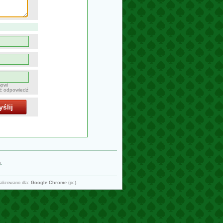
mowi
ać odpowiedź
ślij
g
.
alizowano dla:
Google Chrome
(pc).