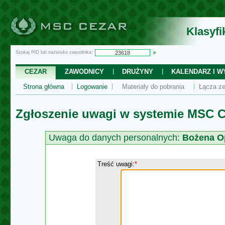
Klasyf
Szukaj PID lub nazwisko zawodnika:
CEZAR
ZAWODNICY
DRUŻYNY
KALENDARZ I WY
Strona główna
Logowanie
Materiały do pobrania
Łącza ze
Zgłoszenie uwagi w systemie MSC C
Uwaga do danych personalnych:
Bożena O
Treść uwagi:
*