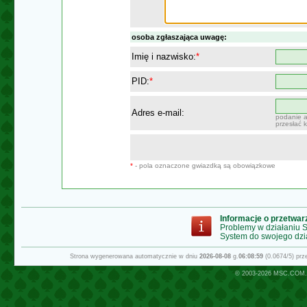
osoba zgłaszająca uwagę:
Imię i nazwisko:
*
PID:
*
Adres e-mail:
podanie a
przesłać 
*
- pola oznaczone gwiazdką są obowiązkowe
Informacje o przetwa
Problemy w działaniu
System do swojego dzi
Strona wygenerowana automatycznie w dniu
2026-08-08
g.
06:08:59
(0.0674/5) pr
© 2003-2026
MSC.COM.