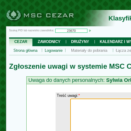
Klasyf
Szukaj PID lub nazwisko zawodnika:
CEZAR
ZAWODNICY
DRUŻYNY
KALENDARZ I WY
Strona główna
Logowanie
Materiały do pobrania
Łącza ze
Zgłoszenie uwagi w systemie MSC C
Uwaga do danych personalnych:
Sylwia O
Treść uwagi:
*