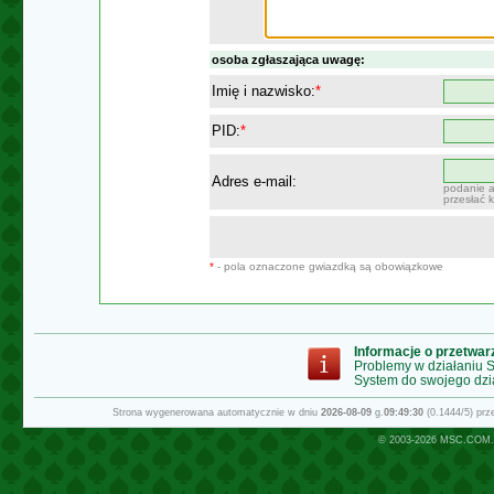
osoba zgłaszająca uwagę:
Imię i nazwisko:
*
PID:
*
Adres e-mail:
podanie a
przesłać 
*
- pola oznaczone gwiazdką są obowiązkowe
Informacje o przetwa
Problemy w działaniu
System do swojego dzi
Strona wygenerowana automatycznie w dniu
2026-08-09
g.
09:49:30
(0.1444/5) pr
© 2003-2026
MSC.COM.