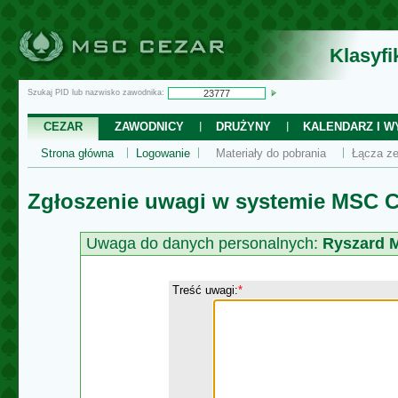
Klasyf
Szukaj PID lub nazwisko zawodnika:
CEZAR
ZAWODNICY
DRUŻYNY
KALENDARZ I WY
Strona główna
Logowanie
Materiały do pobrania
Łącza ze
Zgłoszenie uwagi w systemie MSC C
Uwaga do danych personalnych:
Ryszard 
Treść uwagi:
*