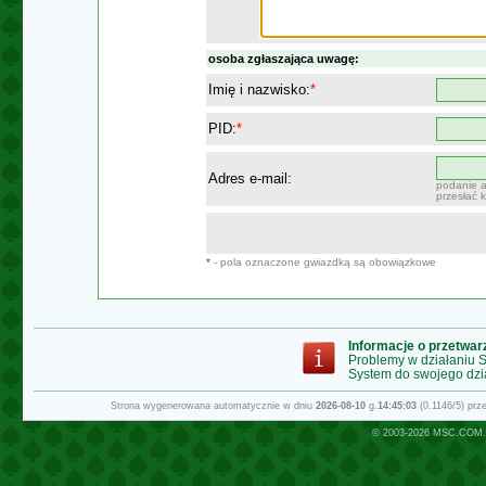
osoba zgłaszająca uwagę:
Imię i nazwisko:
*
PID:
*
Adres e-mail:
podanie a
przesłać 
*
- pola oznaczone gwiazdką są obowiązkowe
Informacje o przetwa
Problemy w działaniu
System do swojego dzi
Strona wygenerowana automatycznie w dniu
2026-08-10
g.
14:45:03
(0.1146/5) pr
© 2003-2026
MSC.COM.