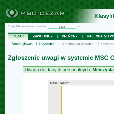
Klasyf
Szukaj PID lub nazwisko zawodnika:
CEZAR
ZAWODNICY
DRUŻYNY
KALENDARZ I WY
Strona główna
Logowanie
Materiały do pobrania
Łącza ze
Zgłoszenie uwagi w systemie MSC C
Uwaga do danych personalnych:
Mieczysła
Treść uwagi:
*