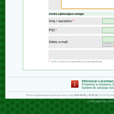
osoba zgłaszająca uwagę:
Imię i nazwisko:
*
PID:
*
Adres e-mail:
podanie a
przesłać 
*
- pola oznaczone gwiazdką są obowiązkowe
Informacje o przetwa
Problemy w działaniu
System do swojego dzi
Strona wygenerowana automatycznie w dniu
2026-08-08
g.
00:55:26
(0.0711/5) pr
© 2003-2026
MSC.COM.