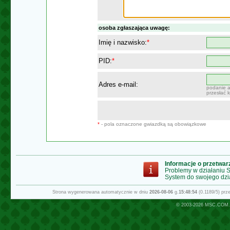
osoba zgłaszająca uwagę:
Imię i nazwisko:
*
PID:
*
Adres e-mail:
podanie a
przesłać 
*
- pola oznaczone gwiazdką są obowiązkowe
Informacje o przetwa
Problemy w działaniu
System do swojego dzi
Strona wygenerowana automatycznie w dniu
2026-08-06
g.
15:48:54
(0.1189/5) pr
© 2003-2026
MSC.COM.