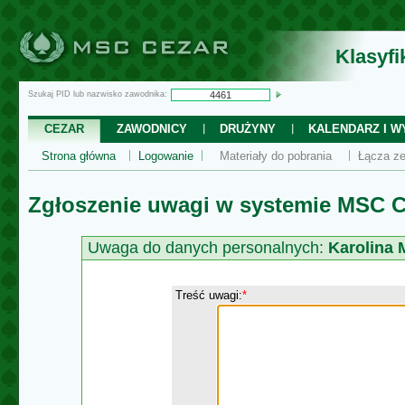
Klasyf
Szukaj PID lub nazwisko zawodnika:
CEZAR
ZAWODNICY
DRUŻYNY
KALENDARZ I WY
Strona główna
Logowanie
Materiały do pobrania
Łącza ze
Zgłoszenie uwagi w systemie MSC C
Uwaga do danych personalnych:
Karolina 
Treść uwagi:
*