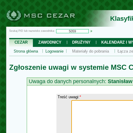
Klasyf
Szukaj PID lub nazwisko zawodnika:
CEZAR
ZAWODNICY
DRUŻYNY
KALENDARZ I WY
Strona główna
Logowanie
Materiały do pobrania
Łącza ze
Zgłoszenie uwagi w systemie MSC C
Uwaga do danych personalnych:
Stanisław
Treść uwagi:
*