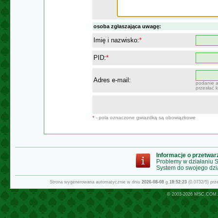
osoba zgłaszająca uwagę:
Imię i nazwisko:
*
PID:
*
Adres e-mail:
podanie a
przesłać 
*
- pola oznaczone gwiazdką są obowiązkowe
Informacje o przetwa
Problemy w działaniu
System do swojego dzi
Strona wygenerowana automatycznie w dniu
2026-08-08
g.
18:52:23
(0.0732/5) pr
© 2003-2026
MSC.COM.