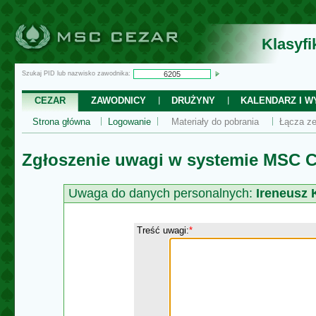
Klasyf
Szukaj PID lub nazwisko zawodnika:
CEZAR
ZAWODNICY
DRUŻYNY
KALENDARZ I WY
Strona główna
Logowanie
Materiały do pobrania
Łącza ze
Zgłoszenie uwagi w systemie MSC C
Uwaga do danych personalnych:
Ireneusz 
Treść uwagi:
*