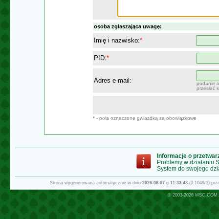
osoba zgłaszająca uwagę:
Imię i nazwisko:
*
PID:
*
Adres e-mail:
podanie a
przesłać 
*
- pola oznaczone gwiazdką są obowiązkowe
Informacje o przetwa
Problemy w działaniu
System do swojego dzi
Strona wygenerowana automatycznie w dniu
2026-08-07
g.
11:33:43
(0.1049/5) pr
© 2003-2026
MSC.COM.