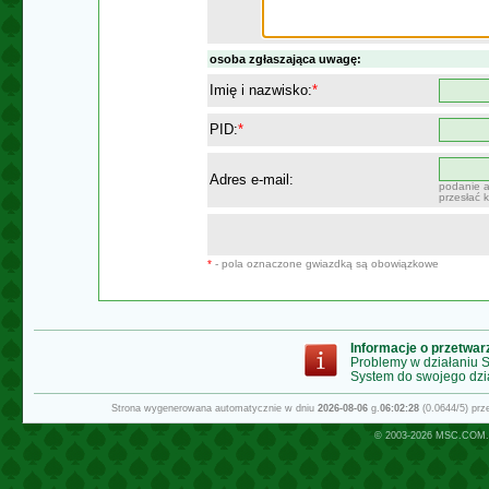
osoba zgłaszająca uwagę:
Imię i nazwisko:
*
PID:
*
Adres e-mail:
podanie a
przesłać 
*
- pola oznaczone gwiazdką są obowiązkowe
Informacje o przetwa
Problemy w działaniu
System do swojego dzi
Strona wygenerowana automatycznie w dniu
2026-08-06
g.
06:02:28
(0.0644/5) pr
© 2003-2026
MSC.COM.