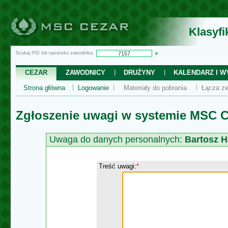
Klasyf
Szukaj PID lub nazwisko zawodnika:
CEZAR
ZAWODNICY
DRUŻYNY
KALENDARZ I WY
Strona główna
Logowanie
Materiały do pobrania
Łącza ze
Zgłoszenie uwagi w systemie MSC C
Uwaga do danych personalnych:
Bartosz H
Treść uwagi:
*