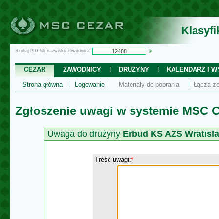
Klasyf
Szukaj PID lub nazwisko zawodnika:
CEZAR
ZAWODNICY
DRUŻYNY
KALENDARZ I WY
Strona główna
Logowanie
Materiały do pobrania
Łącza ze
Zgłoszenie uwagi w systemie MSC C
Uwaga do drużyny
Erbud KS AZS Wratisla
Treść uwagi:
*