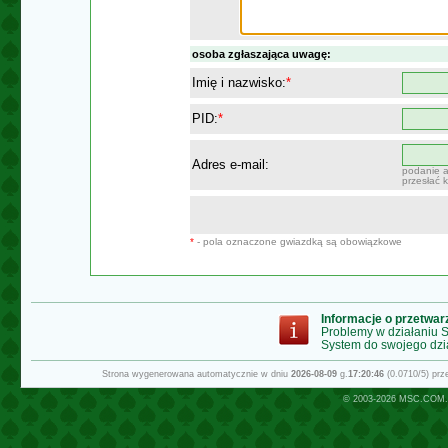
osoba zgłaszająca uwagę:
Imię i nazwisko:
*
PID:
*
Adres e-mail:
podanie a
przesłać 
*
- pola oznaczone gwiazdką są obowiązkowe
Informacje o przetwa
Problemy w działaniu
System do swojego dzi
Strona wygenerowana automatycznie w dniu
2026-08-09
g.
17:20:46
(0.0710/5) pr
© 2003-2026
MSC.COM.