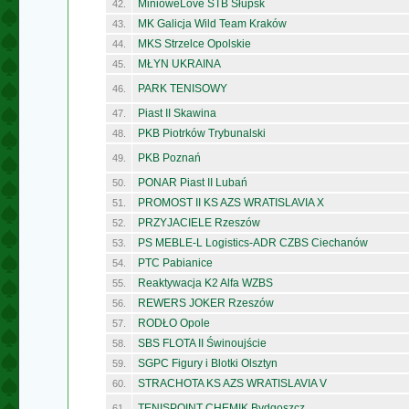
MinioweLove STB Słupsk
42.
MK Galicja Wild Team Kraków
43.
MKS Strzelce Opolskie
44.
MŁYN UKRAINA
45.
PARK TENISOWY
46.
Piast II Skawina
47.
PKB Piotrków Trybunalski
48.
PKB Poznań
49.
PONAR Piast II Lubań
50.
PROMOST II KS AZS WRATISLAVIA X
51.
PRZYJACIELE Rzeszów
52.
PS MEBLE-L Logistics-ADR CZBS Ciechanów
53.
PTC Pabianice
54.
Reaktywacja K2 Alfa WZBS
55.
REWERS JOKER Rzeszów
56.
RODŁO Opole
57.
SBS FLOTA II Świnoujście
58.
SGPC Figury i Blotki Olsztyn
59.
STRACHOTA KS AZS WRATISLAVIA V
60.
TENISPOINT CHEMIK Bydgoszcz
61.