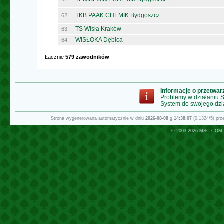
TKB PAAK CHEMIK Bydgoszcz
62.
TS Wisła Kraków
63.
WISŁOKA Dębica
64.
Łącznie
579 zawodników
.
Informacje o przetwa
Problemy w działaniu
System do swojego dzi
Strona wygenerowana automatycznie w dniu
2026-08-08
g.
14:38:07
(0.1324/5) pr
© 2003-2026
MSC.COM.