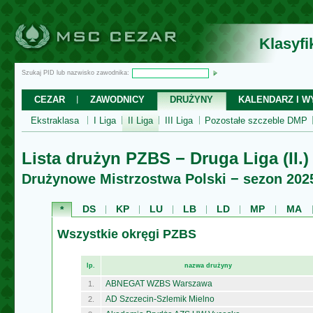
Klasyf
Szukaj PID lub nazwisko zawodnika:
CEZAR
ZAWODNICY
DRUŻYNY
KALENDARZ I WY
Ekstraklasa
I Liga
II Liga
III Liga
Pozostałe szczeble DMP
Lista drużyn PZBS − Druga Liga (II.)
Drużynowe Mistrzostwa Polski − sezon 202
DS
KP
LU
LB
LD
MP
MA
*
Wszystkie okręgi PZBS
lp.
nazwa drużyny
ABNEGAT WZBS Warszawa
1.
AD Szczecin-Szlemik Mielno
2.