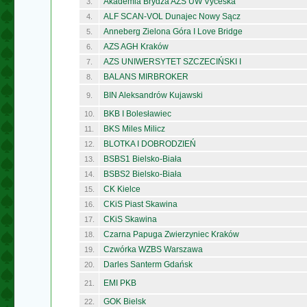
Akademia Brydża AZS UW Vyceska
3.
ALF SCAN-VOL Dunajec Nowy Sącz
4.
Anneberg Zielona Góra I Love Bridge
5.
AZS AGH Kraków
6.
AZS UNIWERSYTET SZCZECIŃSKI I
7.
BALANS MIRBROKER
8.
BIN Aleksandrów Kujawski
9.
BKB I Bolesławiec
10.
BKS Miles Milicz
11.
BLOTKA I DOBRODZIEŃ
12.
BSBS1 Bielsko-Biała
13.
BSBS2 Bielsko-Biała
14.
CK Kielce
15.
CKiS Piast Skawina
16.
CKiS Skawina
17.
Czarna Papuga Zwierzyniec Kraków
18.
Czwórka WZBS Warszawa
19.
Darles Santerm Gdańsk
20.
EMI PKB
21.
GOK Bielsk
22.