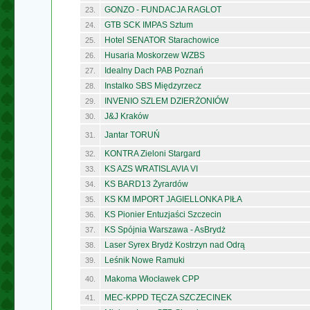
GONZO - FUNDACJA RAGLOT
23.
GTB SCK IMPAS Sztum
24.
Hotel SENATOR Starachowice
25.
Husaria Moskorzew WZBS
26.
Idealny Dach PAB Poznań
27.
Instalko SBS Międzyrzecz
28.
INVENIO SZLEM DZIERŻONIÓW
29.
J&J Kraków
30.
Jantar TORUŃ
31.
KONTRA Zieloni Stargard
32.
KS AZS WRATISLAVIA VI
33.
KS BARD13 Żyrardów
34.
KS KM IMPORT JAGIELLONKA PIŁA
35.
KS Pionier Entuzjaści Szczecin
36.
KS Spójnia Warszawa - AsBrydż
37.
Laser Syrex Brydż Kostrzyn nad Odrą
38.
Leśnik Nowe Ramuki
39.
Makoma Włocławek CPP
40.
MEC-KPPD TĘCZA SZCZECINEK
41.