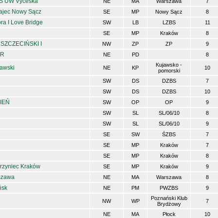
ZS UW Vyceska
NE
MA
Warszawa
7
jec Nowy Sącz
SE
MP
Nowy Sącz
8
ra I Love Bridge
SW
LB
LZBS
11
SE
MP
Kraków
8
SZCZECIŃSKI I
NW
ZP
ZP
9
ER
NE
PD
8
Kujawsko -
awski
NE
KP
10
pomorski
SW
DS
DZBS
7
SW
DS
DZBS
10
IEŃ
SW
OP
OP
9
SW
SL
SL/06/10
8
SW
SL
SL/06/10
9
SE
SW
ŚZBS
7
SE
MP
Kraków
7
SE
MP
Kraków
8
rzyniec Kraków
SE
MP
Kraków
9
szawa
NE
MA
Warszawa
8
ńsk
NE
PM
PWZBS
9
Poznański Klub
NW
WP
7
Brydżowy
NE
MA
Płock
10