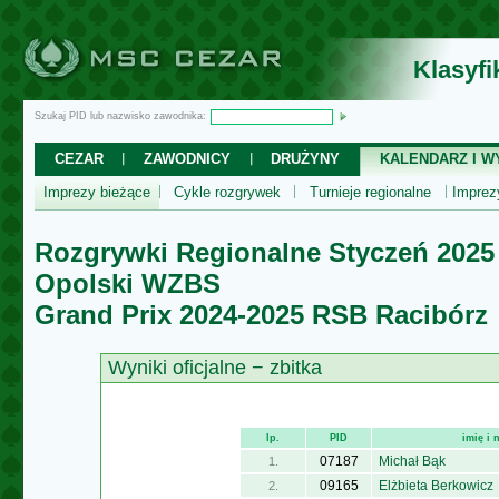
Klasyf
Szukaj PID lub nazwisko zawodnika:
CEZAR
ZAWODNICY
DRUŻYNY
KALENDARZ I WY
Imprezy bieżące
Cykle rozgrywek
Turnieje regionalne
Impre
Rozgrywki Regionalne Styczeń 2025
Opolski WZBS
Grand Prix 2024-2025 RSB Racibórz
Wyniki oficjalne − zbitka
lp.
PID
imię i
07187
Michał Bąk
1.
09165
Elżbieta Berkowicz
2.