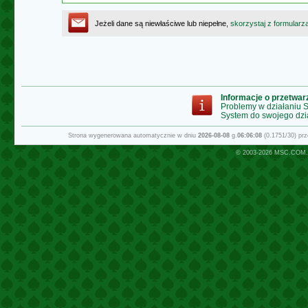
Jeżeli dane są niewłaściwe lub niepełne,
skorzystaj z formularz
Informacje o przetwa
Problemy w działaniu
System do swojego dzi
Strona wygenerowana automatycznie w dniu
2026-08-08
g.
06:06:08
(0.1751/30) pr
© 2003-2026
MSC.COM.