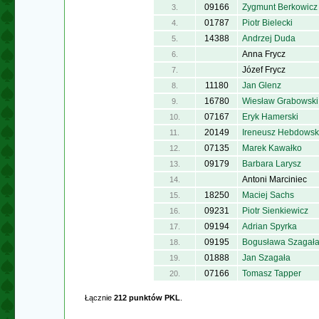
09166
Zygmunt Berkowicz
3.
01787
Piotr Bielecki
4.
14388
Andrzej Duda
5.
Anna Frycz
6.
Józef Frycz
7.
11180
Jan Glenz
8.
16780
Wiesław Grabowski
9.
07167
Eryk Hamerski
10.
20149
Ireneusz Hebdowsk
11.
07135
Marek Kawałko
12.
09179
Barbara Larysz
13.
Antoni Marciniec
14.
18250
Maciej Sachs
15.
09231
Piotr Sienkiewicz
16.
09194
Adrian Spyrka
17.
09195
Bogusława Szagał
18.
01888
Jan Szagała
19.
07166
Tomasz Tapper
20.
Łącznie
212 punktów PKL
.