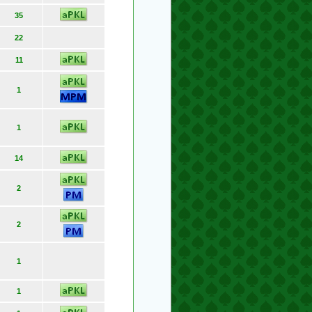
35
22
11
1
1
14
2
2
1
1