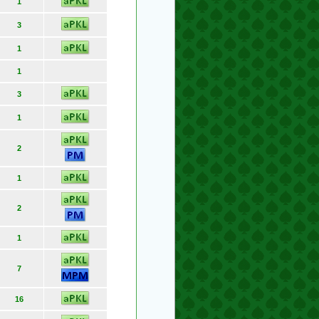
1
3
1
1
3
1
2
1
2
1
7
16