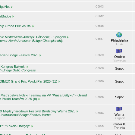
idgeNet
C6643
alBridge
C6642
nały Grand Prix WZBS
C6646
nie Mistrzostwa Ameryki Północnej - Spingold
C6667
Philadelphia
mmer North American Bridge Championship
USA
dish Bridge Festival 2025
C6669
Örebro
Szwecja
 Kongres Bałtycki
Sopot
C6668
h Bridge Baltic Congress
DIMEX Grand Prix Polski Par 2025 (11)
Sopot
C6846
 Mistrzostwa Polski Teamów na VP "Waza Bałtyku" - Grand
Sopot
C6866
x Polski Teamów 2025 (8)
IX Międzynarodowy Festiwal Brydżowy Warna 2025
C6814
Warna
 International Bridge Festival Varna
Bułgaria
Krobia K.
P** "Zakola Drwęcy"
C7005
Torunia