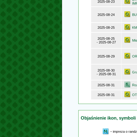
2025-08-23
IM
2025-08-24
BU
2025-08-25
KMP
2025-08-25
Mis
- 2025-08-27
2025-08-29
OR
2025-08-30
Gr
- 2025-08-31
2025-08-31
Roz
2025-08-31
OT
Objaśnienie ikon, symboli
− impreza o rand