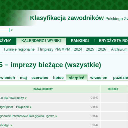
Klasyfikacja zawodników
Polskiego Z
UŻYNY
KALENDARZ I WYNIKI
RANKINGI
BRYDŻYSTA RO
Turnieje regionalne
Imprezy PM/MPM
2024
2025
2026
Archiwum
 − imprezy bieżące (wszystkie)
kwiecień
maj
czerwiec
lipiec
wrzesień
paździe
sierpień
nazwa imprezy
miejsce
Le dla nowicjuszy
C6645
dgeSpider - Pajączek
C6648
gionalne Internetowe Rozgrywki Ligowe
C6647
nbridge
C6644