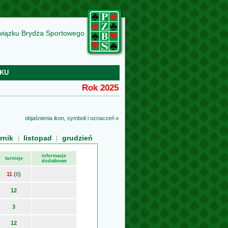
wiązku Brydża Sportowego
KU
Rok
2025
objaśnienia ikon, symboli i oznaczeń
rnik
listopad
grudzień
informacje
turnieje
dodatkowe
11
(
8
)
12
3
12