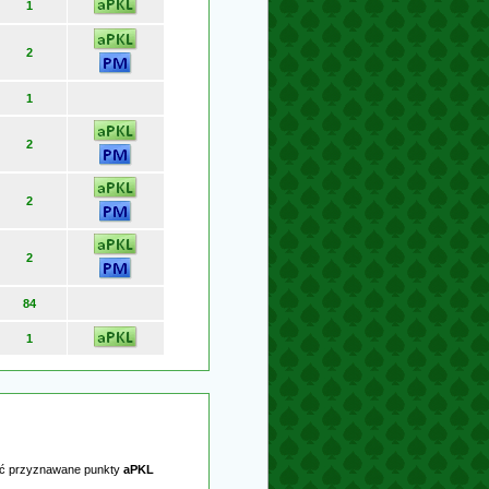
1
2
1
2
2
2
84
1
być przyznawane punkty
aPKL