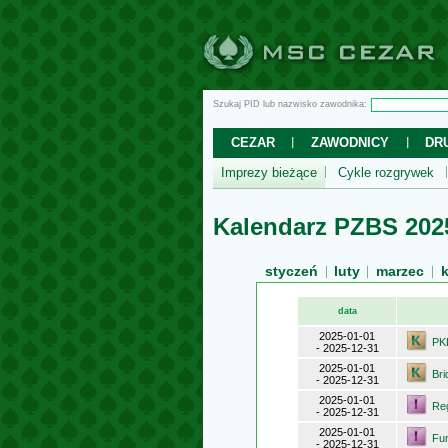
Szukaj PID lub nazwisko zawodnika:
CEZAR
ZAWODNICY
DR
Imprezy bieżące
Cykle rozgrywek
Kalendarz PZBS 2025
styczeń
luty
marzec
data
2025-01-01
PK
- 2025-12-31
2025-01-01
Bri
- 2025-12-31
2025-01-01
Re
- 2025-12-31
2025-01-01
Fu
- 2025-12-31