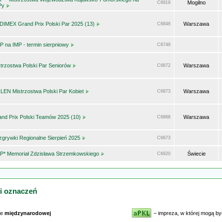
Mogilno
C6919
Py
DIMEX Grand Prix Polski Par 2025 (13)
Warszawa
C6848
 na IMP - termin sierpniowy
C6749
trzostwa Polski Par Seniorów
Warszawa
C6872
LEN Mistrzostwa Polski Par Kobiet
Warszawa
C6873
and Prix Polski Teamów 2025 (10)
Warszawa
C6868
grywki Regionalne Sierpień 2025
C6673
P* Memoriał Zdzisława Strzemkowskiego
Świecie
C6920
 i oznaczeń
ze
międzynarodowej
− impreza, w której mogą 