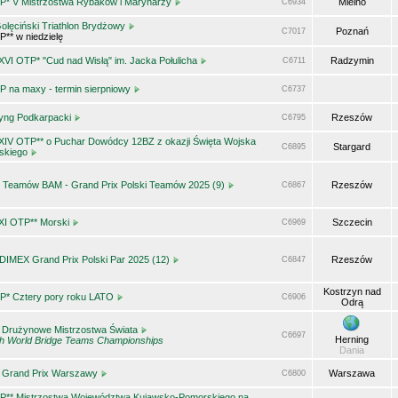
P* V Mistrzostwa Rybaków i Marynarzy
Mielno
C6934
Golęciński Triathlon Brydżowy
Poznań
C7017
** w niedzielę
VI OTP* "Cud nad Wisłą" im. Jacka Połulicha
Radzymin
C6711
P na maxy - termin sierpniowy
C6737
tyng Podkarpacki
Rzeszów
C6795
XIV OTP** o Puchar Dowódcy 12BZ z okazji Święta Wojska
Stargard
C6895
lskiego
 Teamów BAM - Grand Prix Polski Teamów 2025 (9)
Rzeszów
C6867
XI OTP** Morski
Szczecin
C6969
DIMEX Grand Prix Polski Par 2025 (12)
Rzeszów
C6847
Kostrzyn nad
P* Cztery pory roku LATO
C6906
Odrą
. Drużynowe Mistrzostwa Świata
C6697
Herning
th World Bridge Teams Championships
Dania
. Grand Prix Warszawy
Warszawa
C6800
P** Mistrzostwa Województwa Kujawsko-Pomorskiego na