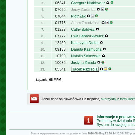
06341
Grzegorz Narkiewicz
3.
07025
Jerzy Zaremba
4.
07044
Piotr Żak
5.
01776
Adam Żmudziński
6.
01223
Cathy Bałdysz
7.
07777
Ewa Banaszkiewicz
8.
12450
Katarzyna Dufrat
9.
09138
Danuta Kazmucha
10.
10793
Natalia Sakowska
11.
10085
Justyna Żmuda
12.
05341
Jacek Pszczoła
13.
Łącznie:
68 MPM
Jeżeli dane są niewłaściwe lub niepełne,
skorzystaj z formularz
Informacje o przetwa
Problemy w działaniu
System do swojego dzi
Strona wygenerowana automatycznie w dniu
2026-08-10
g.
12:36:24
(0.0842/8) pr