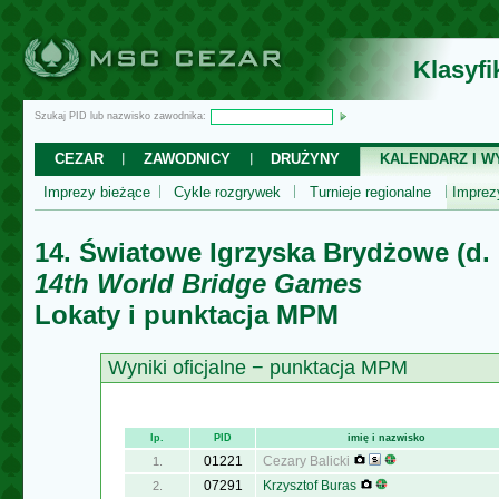
Klasyf
Szukaj PID lub nazwisko zawodnika:
CEZAR
ZAWODNICY
DRUŻYNY
KALENDARZ I WY
Imprezy bieżące
Cykle rozgrywek
Turnieje regionalne
Impre
14. Światowe Igrzyska Brydżowe (d.
14th World Bridge Games
Lokaty i punktacja MPM
Wyniki oficjalne − punktacja MPM
lp.
PID
imię i nazwisko
01221
Cezary Balicki
1.
07291
Krzysztof Buras
2.