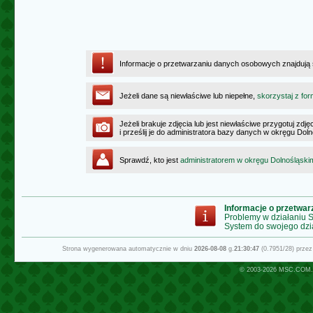
Informacje o przetwarzaniu danych osobowych znajdują
Jeżeli dane są niewłaściwe lub niepełne,
skorzystaj z for
Jeżeli brakuje zdjęcia lub jest niewłaściwe przygotuj zd
i prześlij je do administratora bazy danych w okręgu Dol
Sprawdź, kto jest
administratorem w okręgu Dolnośląski
Informacje o przetwa
Problemy w działaniu
System do swojego dzi
Strona wygenerowana automatycznie w dniu
2026-08-08
g.
21:30:47
(0.7951/28) prze
© 2003-2026
MSC.COM.