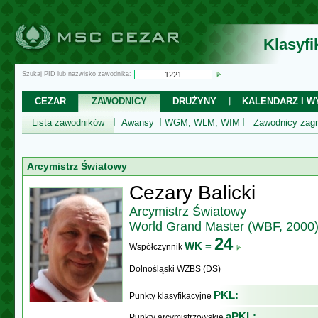
Klasyf
Szukaj PID lub nazwisko zawodnika:
CEZAR
ZAWODNICY
DRUŻYNY
KALENDARZ I WY
Lista zawodników
Awansy
WGM, WLM, WIM
Zawodnicy zagr
Arcymistrz Światowy
Cezary Balicki
Arcymistrz Światowy
World Grand Master (WBF, 2000
24
WK =
Współczynnik
Dolnośląski WZBS (DS)
PKL:
Punkty klasyfikacyjne
aPKL:
Punkty arcymistrzowskie